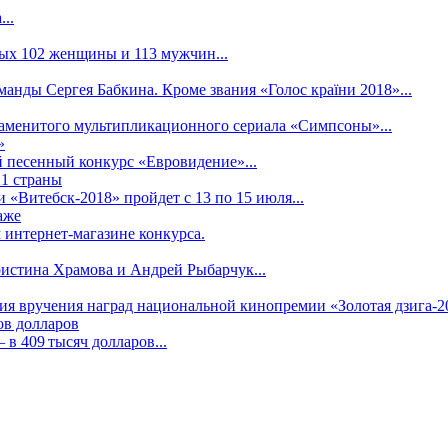
..
рых 102 женщины и 113 мужчин...
манды Сергея Бабкина. Кроме звания «Голос країни 2018»...
наменитого мультипликационного сериала «Симпсоны»...
»
 песенный конкурс «Евровидение»...
21 страны
«Витебск-2018» пройдет с 13 по 15 июля...
аже
 интернет-магазине конкурса.
ристина Храмова и Андрей Рыбарчук...
ния вручения наград национальной кинопремии «Золотая дзига-20
ов долларов
в 409 тысяч долларов...