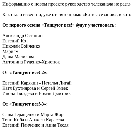
Информацию о новом проекте руководство телеканала не разгл
Как стало известно, уже отснято промо «Битвы сезонов», в кот
От первого сезона «Танцуют все!» будут участвовать:
Александр Останин
Евгений Кот
Николай Бойченко
Мариям
Даша Маликова
Антонина Руденко-Христюк
От «Танцуют все!-2»:
Евгений Карякин - Наталья Лигай
Катя Бухтиярова и Сергей Змеек
Илона Гвоздева и Роман Дмитрик
От «Танцуют все!-3»:
Саша Геращенко и Марта Жир
Тони Киба и Анжела Карасева
Евгений Панченко и Анна Тесля