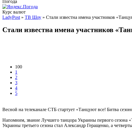
Погода
Курс валют
LadyPost
»
ТВ Шоу
» Стали известна имена участников «Танцую
Стали известна имена участников «Тан
100
1
2
3
4
5
Весной на телеканале СТБ стартует «Танцуют все! Битва сезоно
Напомним, звание Лучшего танцора Украины первого сезона «Т
Украины третьего сезона стал Александр Геращенко, а четверт