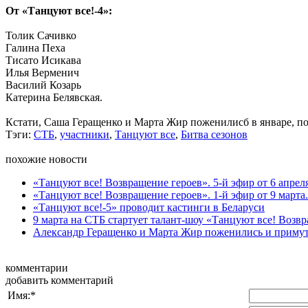
От «Танцуют все!-4»:
Толик Сачивко
Галина Пеха
Тисато Исикава
Илья Верменич
Василий Козарь
Катерина Белявская.
Кстати, Саша Геращенко и Марта Жир поженилисб в январе, по
Тэги:
СТБ
,
участники
,
Танцуют все
,
Битва сезонов
похожие новости
«Танцуют все! Возвращение героев». 5-й эфир от 6 апрел
«Танцуют все! Возвращение героев». 1-й эфир от 9 марта
«Танцуют все!-5» проводит кастинги в Беларуси
9 марта на СТБ стартует талант-шоу «Танцуют все! Возв
Александр Геращенко и Марта Жир поженились и примут 
комментарии
добавить комментарий
Имя:
*