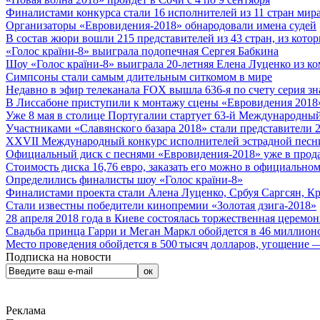
Финалистами конкурса стали 16 исполнителей из 11 стран мира.
Организаторы «Евровидения-2018» обнародовали имена судей
В состав жюри вошли 215 представителей из 43 стран, из кото
«Голос країни-8» выиграла подопечная Сергея Бабкина
Шоу «Голос країни-8» выиграла 20-летняя Елена Луценко из ко
Симпсоны стали самым длительным ситкомом в мире
Недавно в эфир телеканала FOX вышла 636-я по счету серия з
В Лиссабоне приступили к монтажу сцены «Евровидения 2018
Уже 8 мая в столице Португалии стартует 63-й Международный
Участниками «Славянского базара 2018» стали представители 
XXVII Международный конкурс исполнителей эстрадной песни 
Официальный диск с песнями «Евровидения-2018» уже в прод
Стоимость диска 16,76 евро, заказать его можно в официальном
Определились финалисты шоу «Голос країни-8»
Финалистами проекта стали Алена Луценко, Србуя Саргсян, К
Стали известны победители кинопремии «Золотая дзига-2018»
28 апреля 2018 года в Киеве состоялась торжественная церемо
Свадьба принца Гарри и Меган Маркл обойдется в 46 миллион
Место проведения обойдется в 500 тысяч долларов, угощение — 
Подписка на новости
Реклама