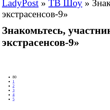
LadyPost
»
ТВ Шоу
» Знак
экстрасенсов-9»
Знакомьтесь, участн
экстрасенсов-9»
80
1
2
3
4
5