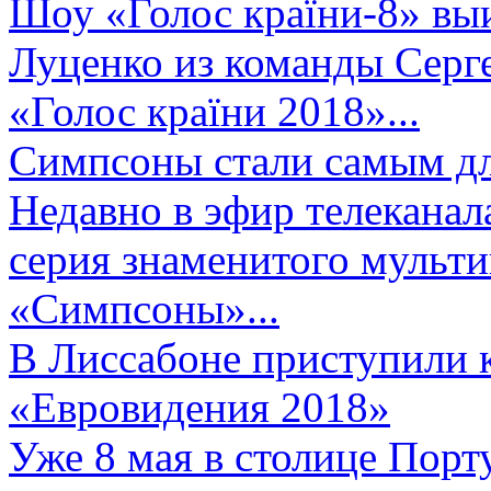
Шоу «Голос країни-8» выи
Луценко из команды Серге
«Голос країни 2018»...
Симпсоны стали самым д
Недавно в эфир телеканал
серия знаменитого мульт
«Симпсоны»...
В Лиссабоне приступили 
«Евровидения 2018»
Уже 8 мая в столице Порт