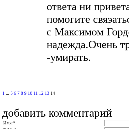
ответа ни привет
помогите свяэать
с Максимом Горд
надежда.Очень тр
-умирать.
1
...
5
6
7
8
9
10
11
12
13
14
добавить комментарий
Имя:
*