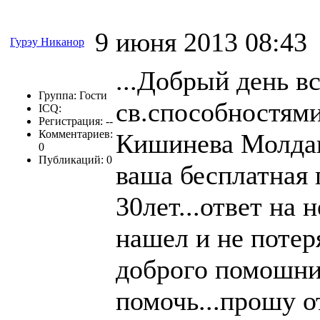
9 июня 2013 08:43
Гурэу Никанор
...Добрый день в
Группа: Гости
св.способностями
ICQ:
Регистрация: --
Комментариев:
Кишинева Молдав
0
Публикаций: 0
ваша бесплатная 
30лет...ответ на 
нашел и не потер
доброго помошни
помочь...прошу о