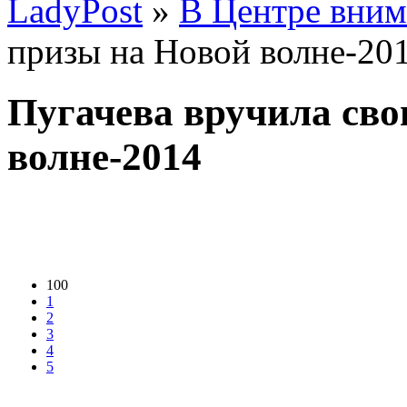
LadyPost
»
В Центре вним
призы на Новой волне-20
Пугачева вручила сво
волне-2014
100
1
2
3
4
5