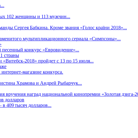
..
рых 102 женщины и 113 мужчин...
манды Сергея Бабкина. Кроме звания «Голос країни 2018»...
наменитого мультипликационного сериала «Симпсоны»...
»
 песенный конкурс «Евровидение»...
21 страны
«Витебск-2018» пройдет с 13 по 15 июля...
аже
 интернет-магазине конкурса.
ристина Храмова и Андрей Рыбарчук...
ния вручения наград национальной кинопремии «Золотая дзига-20
ов долларов
в 409 тысяч долларов...