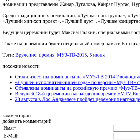
номинации представлены Жанар Дугалова, Кайрат Нуртас, Ну
Среди традиционных номинаций: «Лучшая поп-группа», «Лучш
«Лучший хип-хоп проект», «Лучший дуэт», «Лучшее концертно
Ведущим церемонии будет Максим Галкин, специальными гостя
Также на церемонии будет специальный номер памяти Батырхана
Тэги:
Вручение
,
премия
,
МУЗ-ТВ-2015
,
5 июня
похожие новости
Стали известны номинанты на «МУЗ-ТВ 2014.Эволюция
«Лучшей исполнительницей года» по версии «Муз-ТВ» ста
Объявлены номинанты на российскую премию «Муз-ТВ»
Ведущей 18-й церемонии награждения премии «MTV Europ
28 августа в Лос-Анджелесе пройдет церемония награжд
комментарии
добавить комментарий
Имя:
*
E-Mail: