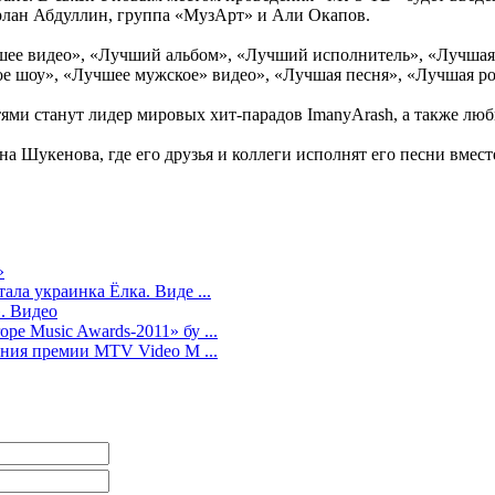
рлан Абдуллин, группа «МузАрт» и Али Окапов.
ее видео», «Лучший альбом», «Лучший исполнитель», «Лучшая 
е шоу», «Лучшее мужское» видео», «Лучшая песня», «Лучшая ро
ми станут лидер мировых хит-парадов ImanyArash, а также люб
 Шукенова, где его друзья и коллеги исполнят его песни вместе
»
ла украинка Ёлка. Виде ...
. Видео
e Music Awards-2011» бу ...
ения премии MTV Video M ...