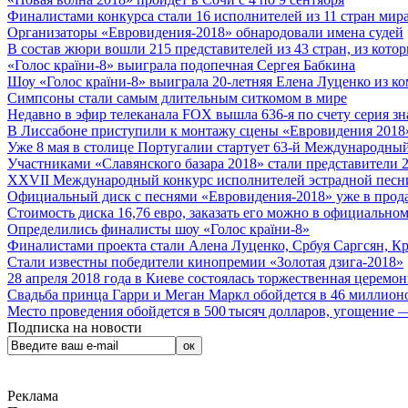
Финалистами конкурса стали 16 исполнителей из 11 стран мира.
Организаторы «Евровидения-2018» обнародовали имена судей
В состав жюри вошли 215 представителей из 43 стран, из кото
«Голос країни-8» выиграла подопечная Сергея Бабкина
Шоу «Голос країни-8» выиграла 20-летняя Елена Луценко из ко
Симпсоны стали самым длительным ситкомом в мире
Недавно в эфир телеканала FOX вышла 636-я по счету серия з
В Лиссабоне приступили к монтажу сцены «Евровидения 2018
Уже 8 мая в столице Португалии стартует 63-й Международный
Участниками «Славянского базара 2018» стали представители 
XXVII Международный конкурс исполнителей эстрадной песни 
Официальный диск с песнями «Евровидения-2018» уже в прод
Стоимость диска 16,76 евро, заказать его можно в официальном
Определились финалисты шоу «Голос країни-8»
Финалистами проекта стали Алена Луценко, Србуя Саргсян, К
Стали известны победители кинопремии «Золотая дзига-2018»
28 апреля 2018 года в Киеве состоялась торжественная церемо
Свадьба принца Гарри и Меган Маркл обойдется в 46 миллион
Место проведения обойдется в 500 тысяч долларов, угощение — 
Подписка на новости
Реклама