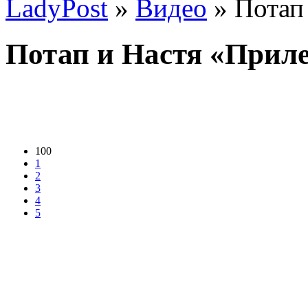
LadyPost
»
Видео
» Потап
Потап и Настя «Прил
100
1
2
3
4
5