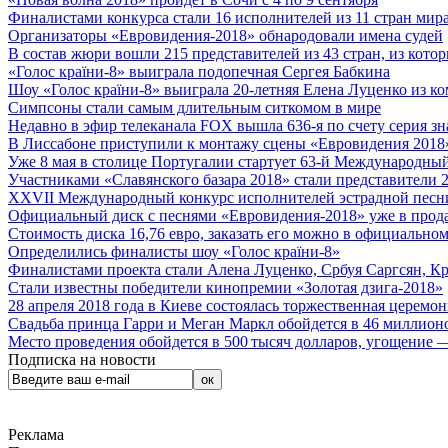
Финалистами конкурса стали 16 исполнителей из 11 стран мира.
Организаторы «Евровидения-2018» обнародовали имена судей
В состав жюри вошли 215 представителей из 43 стран, из кото
«Голос країни-8» выиграла подопечная Сергея Бабкина
Шоу «Голос країни-8» выиграла 20-летняя Елена Луценко из ко
Симпсоны стали самым длительным ситкомом в мире
Недавно в эфир телеканала FOX вышла 636-я по счету серия з
В Лиссабоне приступили к монтажу сцены «Евровидения 2018
Уже 8 мая в столице Португалии стартует 63-й Международный
Участниками «Славянского базара 2018» стали представители 
XXVII Международный конкурс исполнителей эстрадной песни 
Официальный диск с песнями «Евровидения-2018» уже в прод
Стоимость диска 16,76 евро, заказать его можно в официальном
Определились финалисты шоу «Голос країни-8»
Финалистами проекта стали Алена Луценко, Србуя Саргсян, К
Стали известны победители кинопремии «Золотая дзига-2018»
28 апреля 2018 года в Киеве состоялась торжественная церемо
Свадьба принца Гарри и Меган Маркл обойдется в 46 миллион
Место проведения обойдется в 500 тысяч долларов, угощение — 
Подписка на новости
Реклама