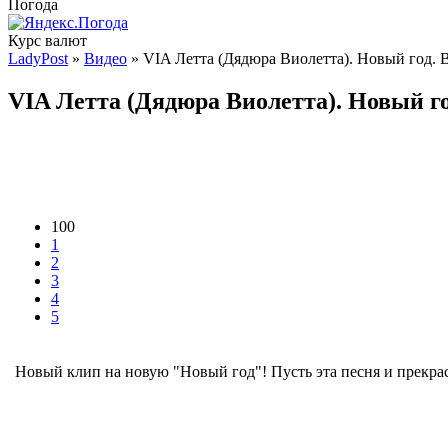
Погода
Курс валют
LadyPost
»
Видео
» VIA Летта (Дядюра Виолетта). Новый год. 
VIA Летта (Дядюра Виолетта). Новый го
100
1
2
3
4
5
Новый клип на новую "Новый год"! Пусть эта песня и прекрас