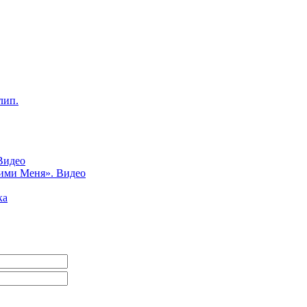
лип.
Видео
ними Меня». Видео
ка