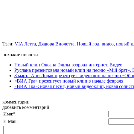
Тэги:
VIA Летта
,
Дядюра Виолетта
,
Новый год
,
видео
,
новый к
похожие новости
Новый клип Океана Эльзы взорвал интернет. Видео
Руслана презентовала новый клип на песню «Мій брат». 
8 марта Ани Лорак презентует видеоклип на песню «Об
«ВИА Гра» презентует новый клип в начале февраля
«ВИА Гра»: новая песня, новый видеоклип, новая солист
комментарии
добавить комментарий
Имя:
*
E-Mail: