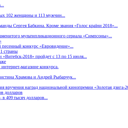
..
рых 102 женщины и 113 мужчин...
манды Сергея Бабкина. Кроме звания «Голос країни 2018»...
наменитого мультипликационного сериала «Симпсоны»...
»
 песенный конкурс «Евровидение»...
21 страны
«Витебск-2018» пройдет с 13 по 15 июля...
аже
 интернет-магазине конкурса.
ристина Храмова и Андрей Рыбарчук...
ния вручения наград национальной кинопремии «Золотая дзига-20
ов долларов
в 409 тысяч долларов...