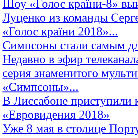
Шоу «Голос країни-8» выи
Луценко из команды Серге
«Голос країни 2018»...
Симпсоны стали самым д
Недавно в эфир телеканал
серия знаменитого мульт
«Симпсоны»...
В Лиссабоне приступили 
«Евровидения 2018»
Уже 8 мая в столице Порт