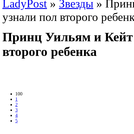
LadyPost
»
Звезды
» Прин
узнали пол второго ребен
Принц Уильям и Кейт
второго ребенка
100
1
2
3
4
5