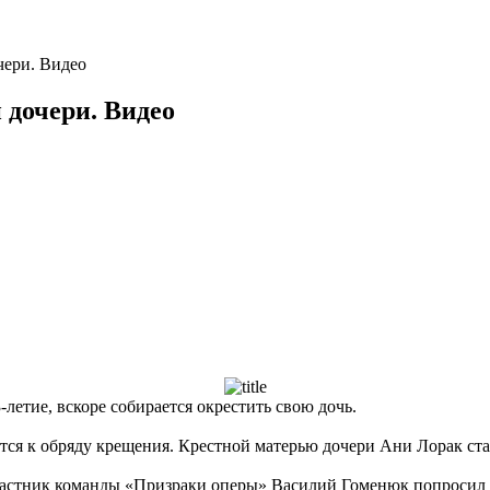
чери. Видео
 дочери. Видео
летие, вскоре собирается окрестить свою дочь.
ится к обряду крещения. Крестной матерью дочери Ани Лорак ст
участник команды «Призраки оперы» Василий Гоменюк попросил 