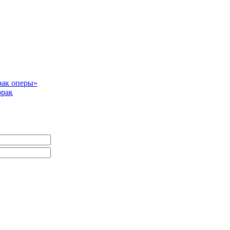
рак оперы»
орак