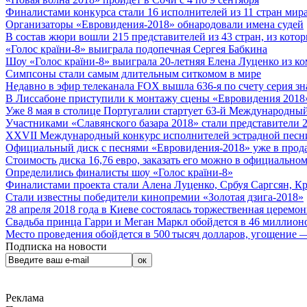
Финалистами конкурса стали 16 исполнителей из 11 стран мира.
Организаторы «Евровидения-2018» обнародовали имена судей
В состав жюри вошли 215 представителей из 43 стран, из кото
«Голос країни-8» выиграла подопечная Сергея Бабкина
Шоу «Голос країни-8» выиграла 20-летняя Елена Луценко из ко
Симпсоны стали самым длительным ситкомом в мире
Недавно в эфир телеканала FOX вышла 636-я по счету серия з
В Лиссабоне приступили к монтажу сцены «Евровидения 2018
Уже 8 мая в столице Португалии стартует 63-й Международный
Участниками «Славянского базара 2018» стали представители 
XXVII Международный конкурс исполнителей эстрадной песни 
Официальный диск с песнями «Евровидения-2018» уже в прод
Стоимость диска 16,76 евро, заказать его можно в официальном
Определились финалисты шоу «Голос країни-8»
Финалистами проекта стали Алена Луценко, Србуя Саргсян, К
Стали известны победители кинопремии «Золотая дзига-2018»
28 апреля 2018 года в Киеве состоялась торжественная церемо
Свадьба принца Гарри и Меган Маркл обойдется в 46 миллион
Место проведения обойдется в 500 тысяч долларов, угощение — 
Подписка на новости
Реклама