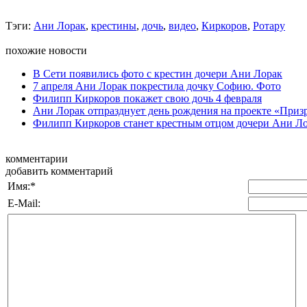
Тэги:
Ани Лорак
,
крестины
,
дочь
,
видео
,
Киркоров
,
Ротару
похожие новости
В Сети появились фото с крестин дочери Ани Лорак
7 апреля Ани Лорак покрестила дочку Софию. Фото
Филипп Киркоров покажет свою дочь 4 февраля
Ани Лорак отпразднует день рождения на проекте «Приз
Филипп Киркоров станет крестным отцом дочери Ани Л
комментарии
добавить комментарий
Имя:
*
E-Mail: