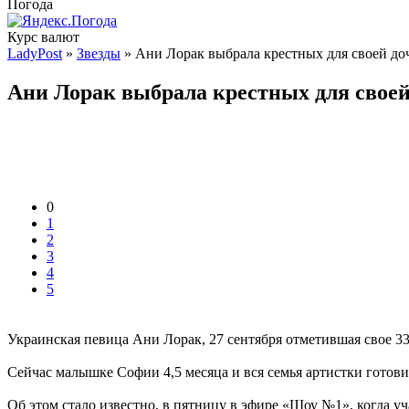
Погода
Курс валют
LadyPost
»
Звезды
» Ани Лорак выбрала крестных для своей до
Ани Лорак выбрала крестных для своей
0
1
2
3
4
5
Украинская певица Ани Лорак, 27 сентября отметившая свое 33-
Сейчас малышке Софии 4,5 месяца и вся семья артистки готов
Об этом стало известно, в пятницу в эфире «Шоу №1», когда 