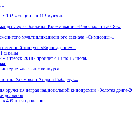
..
рых 102 женщины и 113 мужчин...
манды Сергея Бабкина. Кроме звания «Голос країни 2018»...
наменитого мультипликационного сериала «Симпсоны»...
»
 песенный конкурс «Евровидение»...
21 страны
«Витебск-2018» пройдет с 13 по 15 июля...
аже
 интернет-магазине конкурса.
ристина Храмова и Андрей Рыбарчук...
ния вручения наград национальной кинопремии «Золотая дзига-20
ов долларов
в 409 тысяч долларов...