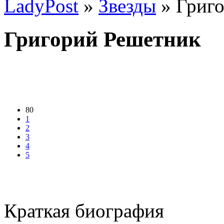
LadyPost
»
Звезды
» Григ
Григорий Решетник
80
1
2
3
4
5
Краткая биография