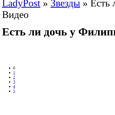
LadyPost
»
Звезды
» Есть 
Видео
Есть ли дочь у Филип
0
1
2
3
4
5