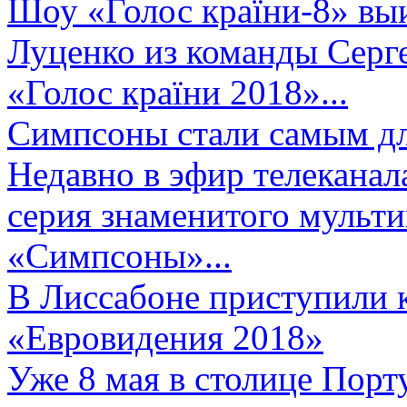
Шоу «Голос країни-8» выи
Луценко из команды Серге
«Голос країни 2018»...
Симпсоны стали самым д
Недавно в эфир телеканал
серия знаменитого мульт
«Симпсоны»...
В Лиссабоне приступили 
«Евровидения 2018»
Уже 8 мая в столице Порт