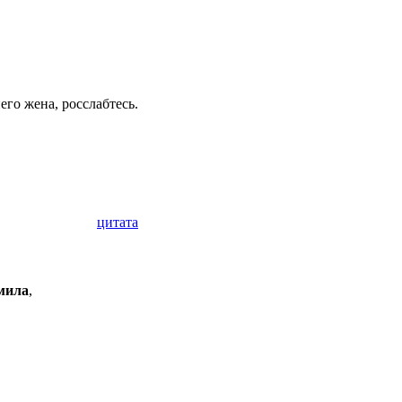
го жена, росслабтесь.
цитата
мила
,