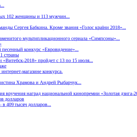
..
рых 102 женщины и 113 мужчин...
манды Сергея Бабкина. Кроме звания «Голос країни 2018»...
наменитого мультипликационного сериала «Симпсоны»...
»
 песенный конкурс «Евровидение»...
21 страны
«Витебск-2018» пройдет с 13 по 15 июля...
аже
 интернет-магазине конкурса.
ристина Храмова и Андрей Рыбарчук...
ния вручения наград национальной кинопремии «Золотая дзига-20
ов долларов
в 409 тысяч долларов...