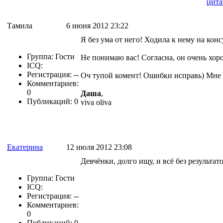
цита
Тамила
6 июня 2012 23:22
Я без ума от него! Ходила к нему на ко
Группа: Гости
Не понимаю вас! Согласна, он очень хо
ICQ:
Регистрация: --
Оч тупой комент! Ошибки исправь) Мне 
Комментариев:
0
Даша
,
Публикаций: 0
viva oliva
Екатерина
12 июля 2012 23:08
Девчёнки, долго ищу, и всё без результат
Группа: Гости
ICQ:
Регистрация: --
Комментариев:
0
Публикаций: 0