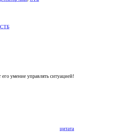
 СТБ
т его умение управлять ситуацией!
цитата