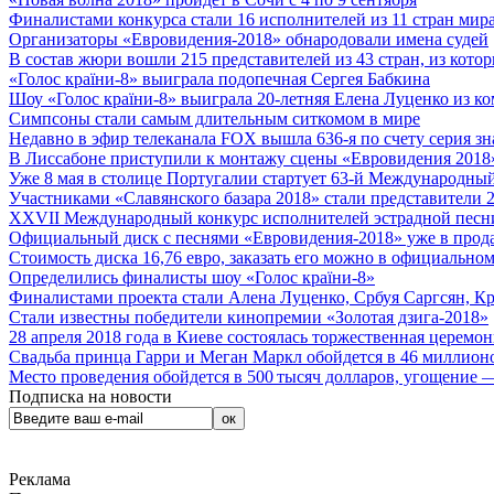
Финалистами конкурса стали 16 исполнителей из 11 стран мира.
Организаторы «Евровидения-2018» обнародовали имена судей
В состав жюри вошли 215 представителей из 43 стран, из кото
«Голос країни-8» выиграла подопечная Сергея Бабкина
Шоу «Голос країни-8» выиграла 20-летняя Елена Луценко из ко
Симпсоны стали самым длительным ситкомом в мире
Недавно в эфир телеканала FOX вышла 636-я по счету серия з
В Лиссабоне приступили к монтажу сцены «Евровидения 2018
Уже 8 мая в столице Португалии стартует 63-й Международный
Участниками «Славянского базара 2018» стали представители 
XXVII Международный конкурс исполнителей эстрадной песни 
Официальный диск с песнями «Евровидения-2018» уже в прод
Стоимость диска 16,76 евро, заказать его можно в официальном
Определились финалисты шоу «Голос країни-8»
Финалистами проекта стали Алена Луценко, Србуя Саргсян, К
Стали известны победители кинопремии «Золотая дзига-2018»
28 апреля 2018 года в Киеве состоялась торжественная церемо
Свадьба принца Гарри и Меган Маркл обойдется в 46 миллион
Место проведения обойдется в 500 тысяч долларов, угощение — 
Подписка на новости
Реклама