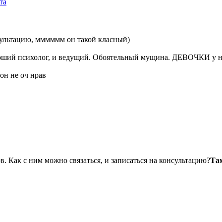
та
нсультацию, мммммм он такой класный)
роший психолог, и ведущий. Обоятельный мущина. ДЕВОЧКИ у не
он не оч нрав
ов. Как с ним можно связаться, и записаться на консультацию?
Та