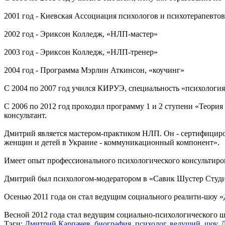
2001 год - Киевская Ассоциация психологов и психотерапевт
2002 год - Эриксон Колледж, «НЛП-мастер»
2003 год - Эриксон Колледж, «НЛП-тренер»
2004 год - Программа Мэрлин Аткинсон, «коучинг»
С 2004 по 2007 год учился КИРУЭ, специальность «психология
С 2006 по 2012 год проходил программу 1 и 2 ступени «Теори
консультант.
Дмитрий является мастером-практиком НЛП. Он - сертифициро
женщин и детей в Украине - коммуникационный компонент».
Имеет опыт профессионального психологического консультиров
Дмитрий был психологом-модератором в «Савик Шустер Студи
Осенью 2011 года он стал ведущим социального реалити-шоу «
Весной 2012 года стал ведущим социально-психологического ш
Тэги:
Дмитрий Карпачев
,
биография
,
психолог
,
ведущий
,
шоу
,
Д