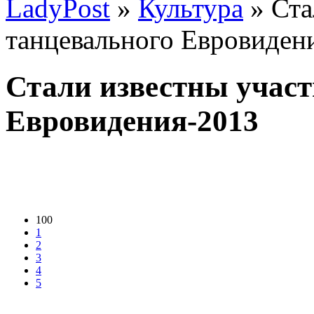
LadyPost
»
Культура
» Ста
танцевального Евровиден
Стали известны учас
Евровидения-2013
100
1
2
3
4
5