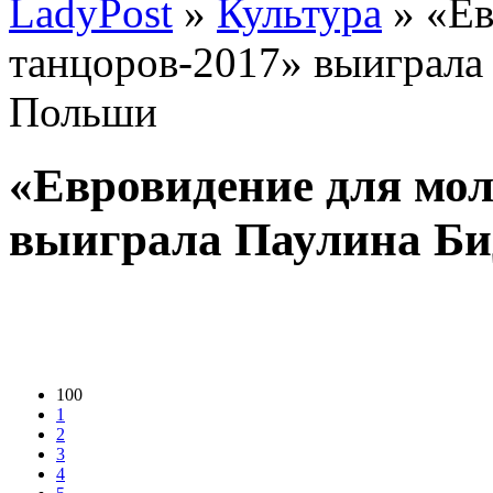
LadyPost
»
Культура
» «Ев
танцоров-2017» выиграла
Польши
«Евровидение для мо
выиграла Паулина Би
100
1
2
3
4