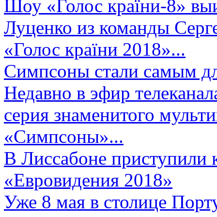
Шоу «Голос країни-8» выи
Луценко из команды Серге
«Голос країни 2018»...
Симпсоны стали самым д
Недавно в эфир телеканал
серия знаменитого мульт
«Симпсоны»...
В Лиссабоне приступили 
«Евровидения 2018»
Уже 8 мая в столице Порт