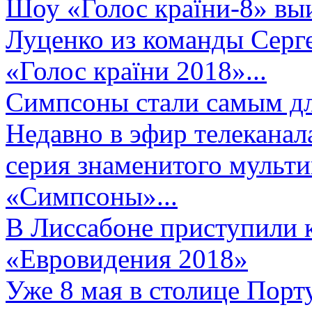
Шоу «Голос країни-8» выи
Луценко из команды Серге
«Голос країни 2018»...
Симпсоны стали самым д
Недавно в эфир телеканал
серия знаменитого мульт
«Симпсоны»...
В Лиссабоне приступили 
«Евровидения 2018»
Уже 8 мая в столице Порт