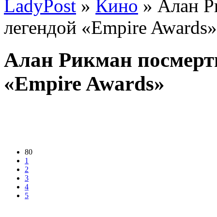
LadyPost
»
Кино
» Алан Р
легендой «Empire Awards»
Алан Рикман посмерт
«Empire Awards»
80
1
2
3
4
5