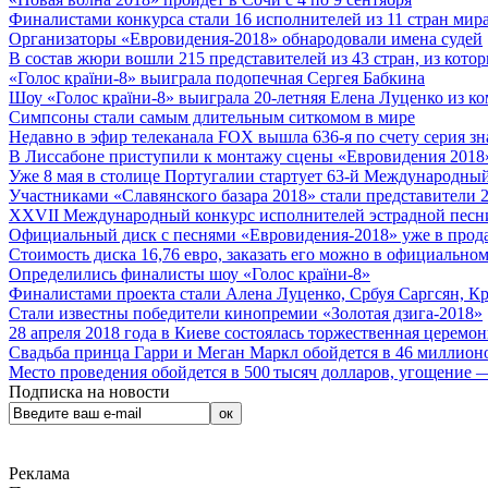
Финалистами конкурса стали 16 исполнителей из 11 стран мира.
Организаторы «Евровидения-2018» обнародовали имена судей
В состав жюри вошли 215 представителей из 43 стран, из кото
«Голос країни-8» выиграла подопечная Сергея Бабкина
Шоу «Голос країни-8» выиграла 20-летняя Елена Луценко из ко
Симпсоны стали самым длительным ситкомом в мире
Недавно в эфир телеканала FOX вышла 636-я по счету серия з
В Лиссабоне приступили к монтажу сцены «Евровидения 2018
Уже 8 мая в столице Португалии стартует 63-й Международный
Участниками «Славянского базара 2018» стали представители 
XXVII Международный конкурс исполнителей эстрадной песни 
Официальный диск с песнями «Евровидения-2018» уже в прод
Стоимость диска 16,76 евро, заказать его можно в официальном
Определились финалисты шоу «Голос країни-8»
Финалистами проекта стали Алена Луценко, Србуя Саргсян, К
Стали известны победители кинопремии «Золотая дзига-2018»
28 апреля 2018 года в Киеве состоялась торжественная церемо
Свадьба принца Гарри и Меган Маркл обойдется в 46 миллион
Место проведения обойдется в 500 тысяч долларов, угощение — 
Подписка на новости
Реклама