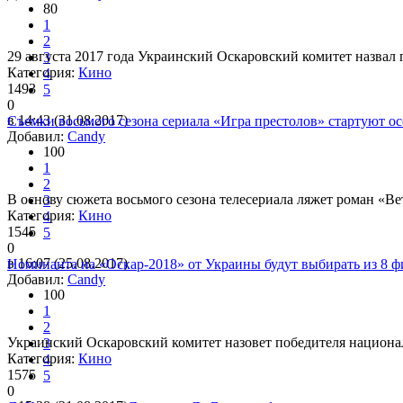
80
1
2
29 августа 2017 года Украинский Оскаровский комитет назвал
3
Категория:
Кино
4
1493
5
0
в 14:43 (31.08.2017)
Съемки восьмого сезона сериала «Игра престолов» стартуют ос
Добавил:
Candy
100
1
2
В основу сюжета восьмого сезона телесериала ляжет роман «В
3
Категория:
Кино
4
1545
5
0
в 16:07 (25.08.2017)
Номинанта на «Оскар-2018» от Украины будут выбирать из 8 
Добавил:
Candy
100
1
2
Украинский Оскаровский комитет назовет победителя националь
3
Категория:
Кино
4
1575
5
0