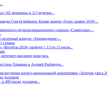
..
рых 102 женщины и 113 мужчин...
манды Сергея Бабкина. Кроме звания «Голос країни 2018»...
наменитого мультипликационного сериала «Симпсоны»...
»
 песенный конкурс «Евровидение»...
21 страны
«Витебск-2018» пройдет с 13 по 15 июля...
аже
 интернет-магазине конкурса.
ристина Храмова и Андрей Рыбарчук...
ния вручения наград национальной кинопремии «Золотая дзига-20
ов долларов
в 409 тысяч долларов...