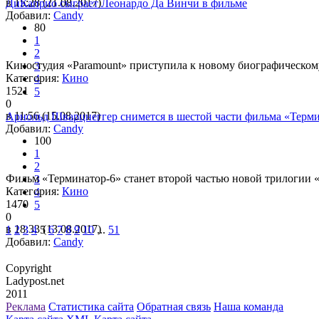
в 15:28 (21.08.2017)
ДиКаприо сыграет Леонардо Да Винчи в фильме
Добавил:
Candy
80
1
2
Киностудия «Paramount» приступила к новому биографическом
3
Категория:
Кино
4
1521
5
0
в 11:56 (15.08.2017)
Арнольд Шварцнеггер снимется в шестой части фильма «Терм
Добавил:
Candy
100
1
2
Фильм «Терминатор-6» станет второй частью новой трилогии «Г
3
Категория:
Кино
4
1470
5
0
в 18:33 (13.08.2017)
1
2
3
4
5
6
7
8
9
10
...
51
Добавил:
Candy
Copyright
Ladypost.net
2011
Реклама
Статистика сайта
Обратная связь
Наша команда