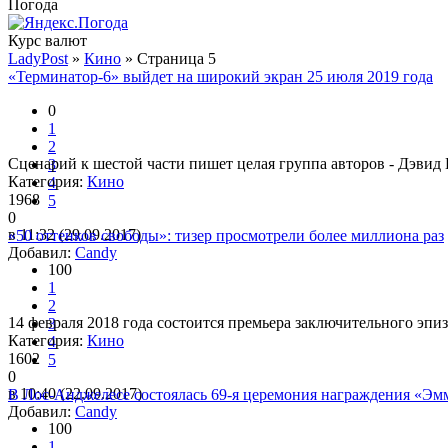
Погода
Курс валют
LadyPost
»
Кино
» Страница 5
«Терминатор-6» выйдет на широкий экран 25 июля 2019 года
0
1
2
Сценарий к шестой части пишет целая группа авторов - Дэвид
3
Категория:
Кино
4
1968
5
0
в 11:32 (29.09.2017)
«50 оттенков свободы»: тизер просмотрели более миллиона раз
Добавил:
Candy
100
1
2
14 февраля 2018 года состоится премьера заключительного эпиз
3
Категория:
Кино
4
1602
5
0
в 10:40 (22.09.2017)
В Лос-Анджелесе состоялась 69-я церемония награждения «Эм
Добавил:
Candy
100
1