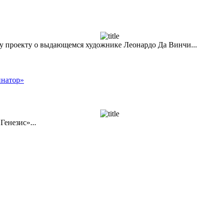
у проекту о выдающемся художнике Леонардо Да Винчи...
инатор»
енезис»...