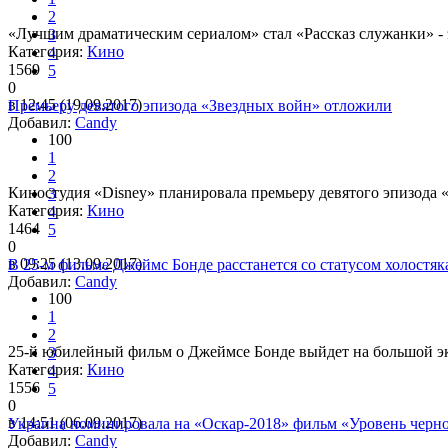
2
«Лучшим драматическим сериалом» стал «Рассказ служанки» -
3
Категория:
Кино
4
1569
5
0
в 12:45 (19.09.2017)
Премьеру девятого эпизода «Звездных войн» отложили
Добавил:
Candy
100
1
2
Киностудия «Disney» планировала премьеру девятого эпизода «З
3
Категория:
Кино
4
1464
5
0
в 09:25 (13.09.2017)
В 25-м фильме Джеймс Бонде расстанется со статусом холостяк
Добавил:
Candy
100
1
2
25-й юбилейный фильм о Джеймсе Бонде выйдет на большой экр
3
Категория:
Кино
4
1556
5
0
в 14:51 (06.09.2017)
Украина номинировала на «Оскар-2018» фильм «Уровень черн
Добавил:
Candy