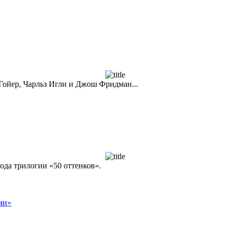
 Гойер, Чарльз Игли и Джош Фридман...
ода трилогии «50 оттенков».
ми»