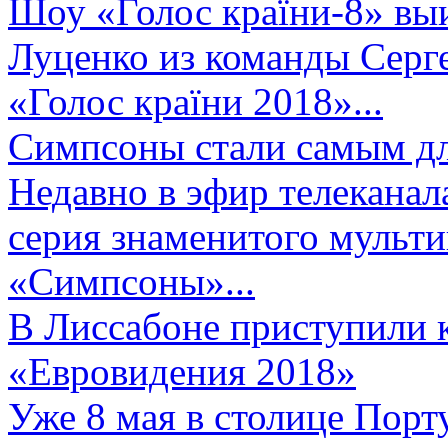
Шоу «Голос країни-8» выи
Луценко из команды Серге
«Голос країни 2018»...
Симпсоны стали самым д
Недавно в эфир телеканал
серия знаменитого мульт
«Симпсоны»...
В Лиссабоне приступили 
«Евровидения 2018»
Уже 8 мая в столице Порт