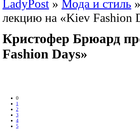
LadyPost
»
Мода и стиль
»
лекцию на «Kiev Fashion 
Кристофер Брюард пр
Fashion Days»
0
1
2
3
4
5