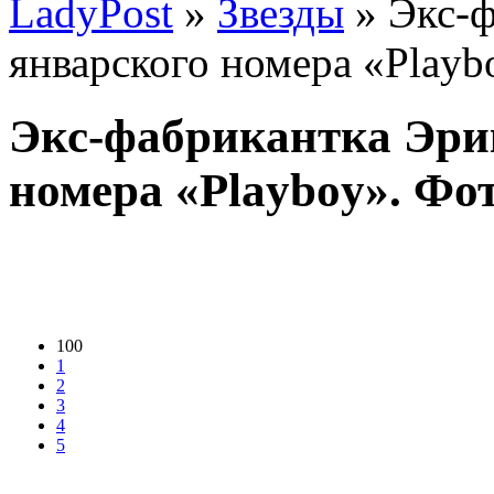
LadyPost
»
Звезды
» Экс-ф
январского номера «Playb
Экс-фабрикантка Эрик
номера «Playboy». Фо
100
1
2
3
4
5