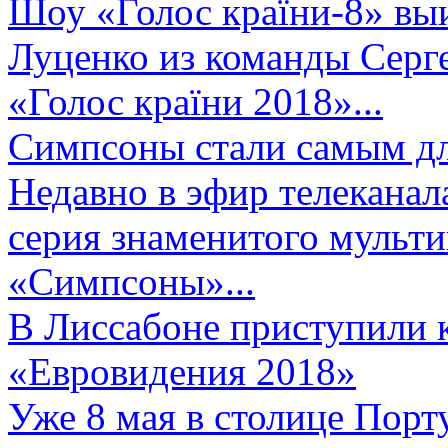
Шоу «Голос країни-8» выи
Луценко из команды Серге
«Голос країни 2018»...
Симпсоны стали самым д
Недавно в эфир телеканал
серия знаменитого мульт
«Симпсоны»...
В Лиссабоне приступили 
«Евровидения 2018»
Уже 8 мая в столице Порт