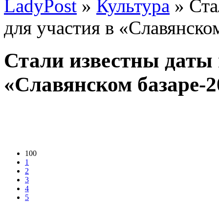
LadyPost
»
Культура
» Ста
для участия в «Славянско
Стали известны даты 
«Славянском базаре-2
100
1
2
3
4
5