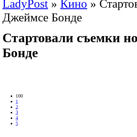
LadyPost
»
Кино
» Старто
Джеймсе Бонде
Стартовали съемки н
Бонде
100
1
2
3
4
5