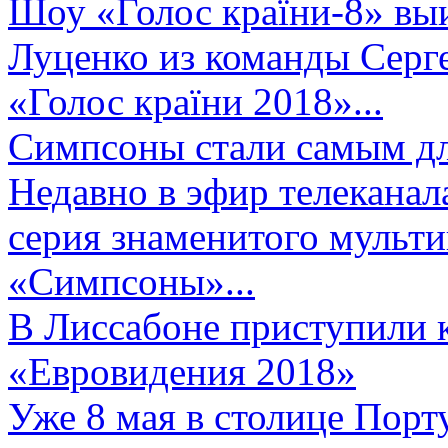
Шоу «Голос країни-8» выи
Луценко из команды Серге
«Голос країни 2018»...
Симпсоны стали самым д
Недавно в эфир телеканал
серия знаменитого мульт
«Симпсоны»...
В Лиссабоне приступили 
«Евровидения 2018»
Уже 8 мая в столице Порт