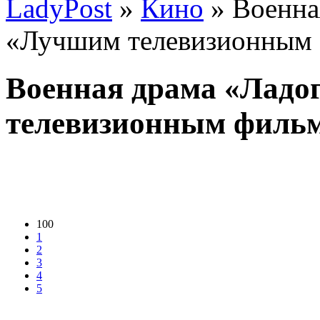
LadyPost
»
Кино
» Военна
«Лучшим телевизионным
Военная драма «Ладо
телевизионным филь
100
1
2
3
4
5