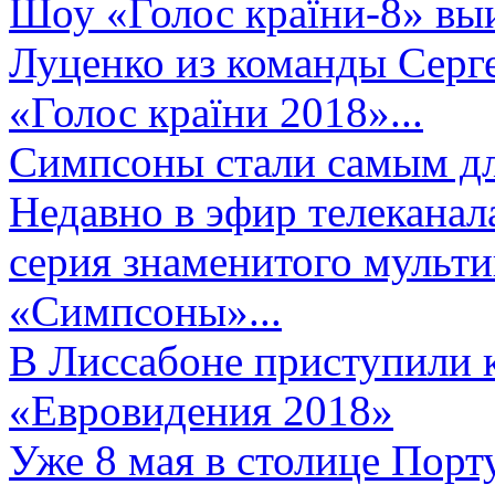
Шоу «Голос країни-8» выи
Луценко из команды Серге
«Голос країни 2018»...
Симпсоны стали самым д
Недавно в эфир телеканал
серия знаменитого мульт
«Симпсоны»...
В Лиссабоне приступили 
«Евровидения 2018»
Уже 8 мая в столице Порт