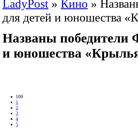
LadyPost
»
Кино
» Назван
для детей и юношества «
Названы победители Ф
и юношества «Крыль
100
1
2
3
4
5