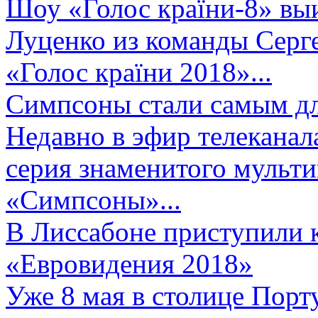
Шоу «Голос країни-8» выи
Луценко из команды Серге
«Голос країни 2018»...
Симпсоны стали самым д
Недавно в эфир телеканал
серия знаменитого мульт
«Симпсоны»...
В Лиссабоне приступили 
«Евровидения 2018»
Уже 8 мая в столице Порт