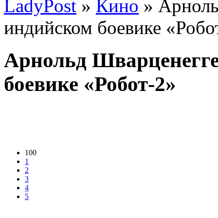
LadyPost
»
Кино
» Арноль
индийском боевике «Робо
Арнольд Шварценегге
боевике «Робот-2»
100
1
2
3
4
5