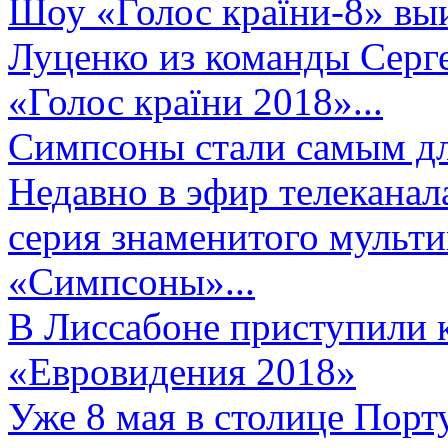
Шоу «Голос країни-8» выи
Луценко из команды Серге
«Голос країни 2018»...
Симпсоны стали самым д
Недавно в эфир телеканал
серия знаменитого мульт
«Симпсоны»...
В Лиссабоне приступили 
«Евровидения 2018»
Уже 8 мая в столице Порт