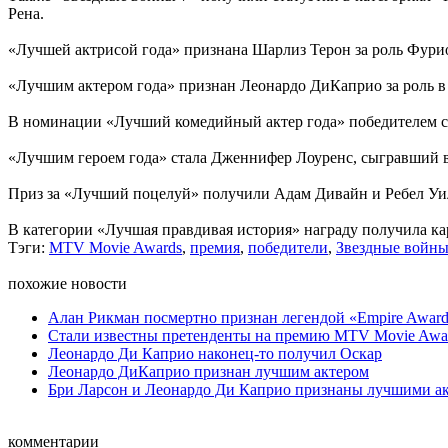
Рена.
«Лучшей актрисой года» признана Шарлиз Терон за роль Фури
«Лучшим актером года» признан Леонардо ДиКаприо за роль 
В номинации «Лучший комедийный актер года» победителем ста
«Лучшим героем года» стала Дженнифер Лоуренс, сыгравший 
Приз за «Лучший поцелуй» получили Адам Дивайн и Ребел Уил
В категории «Лучшая правдивая история» награду получила ка
Тэги:
MTV Movie Awards
,
премия
,
победители
,
Звездные войн
похожие новости
Алан Рикман посмертно признан легендой «Empire Award
Стали известны претенденты на премию MTV Movie Awa
Леонардо Ди Каприо наконец-то получил Оскар
Леонардо ДиКаприо признан лучшим актером
Бри Ларсон и Леонардо Ди Каприо признаны лучшими ак
комментарии