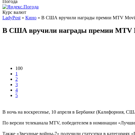
Погода
Курс валют
LadyPost
»
Кино
» В США вручили награды премии MTV Movi
В США вручили награды премии MTV 
100
1
2
3
4
5
В ночь на воскресенье, 10 апреля в Бербанке (Калифорния, С
По версии телеканала MTV, победителем в номинации «Лучший
Также «Звездные войны-7» получили статуэтки в категориях «П