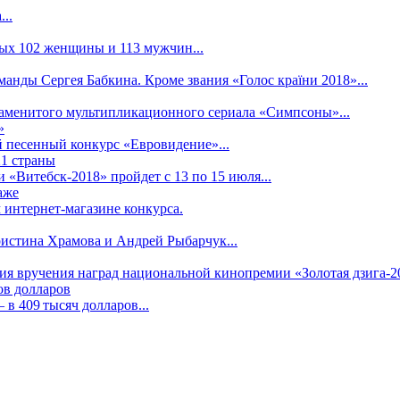
..
рых 102 женщины и 113 мужчин...
манды Сергея Бабкина. Кроме звания «Голос країни 2018»...
наменитого мультипликационного сериала «Симпсоны»...
»
 песенный конкурс «Евровидение»...
21 страны
«Витебск-2018» пройдет с 13 по 15 июля...
аже
 интернет-магазине конкурса.
ристина Храмова и Андрей Рыбарчук...
ния вручения наград национальной кинопремии «Золотая дзига-20
ов долларов
в 409 тысяч долларов...