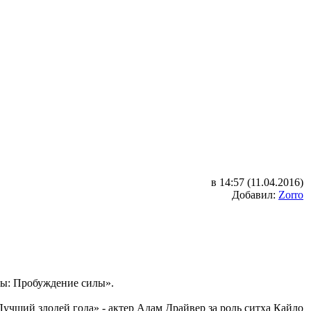
в 14:57 (11.04.2016)
Добавил:
Zorro
ны: Пробуждение силы».
Лучший злодей года» - актер Адам Драйвер за роль ситха Кайло