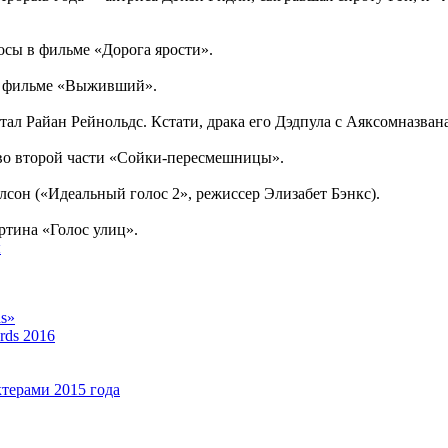
осы в фильме «Дорога ярости».
в фильме «Выживший».
л Райан Рейнольдс. Кстати, драка его Дэдпула с Аяксомназван
во второй части «Сойки-пересмешницы».
сон («Идеальный голос 2», режиссер Элизабет Бэнкс).
ртина «Голос улиц».
ы
s»
rds 2016
терами 2015 года