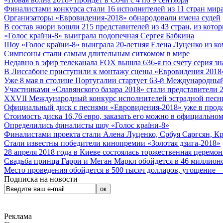
Финалистами конкурса стали 16 исполнителей из 11 стран мира.
Организаторы «Евровидения-2018» обнародовали имена судей
В состав жюри вошли 215 представителей из 43 стран, из кото
«Голос країни-8» выиграла подопечная Сергея Бабкина
Шоу «Голос країни-8» выиграла 20-летняя Елена Луценко из ко
Симпсоны стали самым длительным ситкомом в мире
Недавно в эфир телеканала FOX вышла 636-я по счету серия з
В Лиссабоне приступили к монтажу сцены «Евровидения 2018
Уже 8 мая в столице Португалии стартует 63-й Международный
Участниками «Славянского базара 2018» стали представители 
XXVII Международный конкурс исполнителей эстрадной песни 
Официальный диск с песнями «Евровидения-2018» уже в прод
Стоимость диска 16,76 евро, заказать его можно в официальном
Определились финалисты шоу «Голос країни-8»
Финалистами проекта стали Алена Луценко, Србуя Саргсян, К
Стали известны победители кинопремии «Золотая дзига-2018»
28 апреля 2018 года в Киеве состоялась торжественная церемо
Свадьба принца Гарри и Меган Маркл обойдется в 46 миллион
Место проведения обойдется в 500 тысяч долларов, угощение — 
Подписка на новости
Реклама