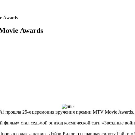
e Awards
Movie Awards
ША) прошла 25-я церемония вручения премии MTV Movie Awards.
 фильм» стал седьмой эпизод космической саги «Звездные вой
рорыв года» - актриса Дэйзи Ридли, сыгравшая сироту Рэй, и «