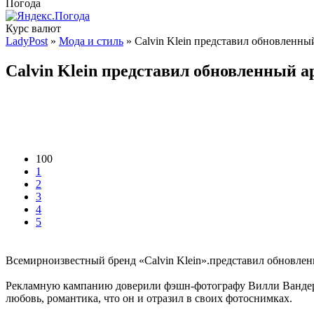
Погода
Курс валют
LadyPost
»
Мода и стиль
» Calvin Klein представил обновленный
Calvin Klein представил обновленный ар
100
1
2
3
4
5
Всемирноизвестный бренд «Calvin Klein».представил обновленны
Рекламную кампанию доверили фэшн-фотографу Вилли Вандерпе
любовь, романтика, что он и отразил в своих фотоснимках.