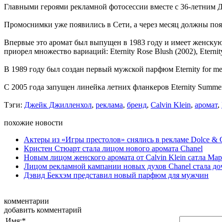
Главными героями рекламной фотосессии вместе с 36-летним 
Промоснимки уже появились в Сети, а через месяц должны появ
Впервые это аромат был выпущен в 1983 году и имеет женску
приорел множество вариаций: Eternity Rose Blush (2002), Eternity 
В 1989 году был создан первый мужской парфюм Eternity for me
С 2005 года запущен линейка летних фланкеров Eternity Summer
Тэги:
Джейк Джилленхол
,
реклама
,
бренд
,
Calvin Klein
,
аромат
,
похожие новости
Актеры из «Игры престолов» снялись в рекламе Dolce & 
Кристен Стюарт стала лицом нового аромата Chanel
Новым лицом женского аромата от Calvin Klein сатла Ма
Лицом рекламной кампании новых духов Chanel стала до
Дэвид Бекхэм представил новый парфюм для мужчин
комментарии
добавить комментарий
Имя:
*