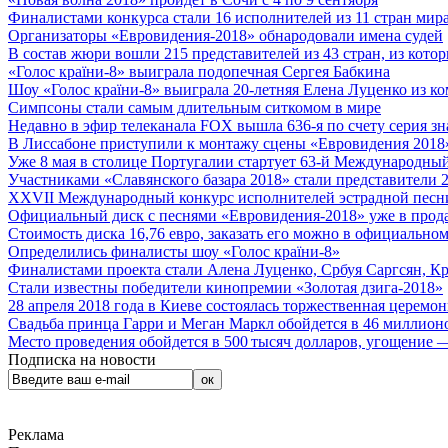
Финалистами конкурса стали 16 исполнителей из 11 стран мира.
Организаторы «Евровидения-2018» обнародовали имена судей
В состав жюри вошли 215 представителей из 43 стран, из кото
«Голос країни-8» выиграла подопечная Сергея Бабкина
Шоу «Голос країни-8» выиграла 20-летняя Елена Луценко из ко
Симпсоны стали самым длительным ситкомом в мире
Недавно в эфир телеканала FOX вышла 636-я по счету серия з
В Лиссабоне приступили к монтажу сцены «Евровидения 2018
Уже 8 мая в столице Португалии стартует 63-й Международный
Участниками «Славянского базара 2018» стали представители 
XXVII Международный конкурс исполнителей эстрадной песни 
Официальный диск с песнями «Евровидения-2018» уже в прод
Стоимость диска 16,76 евро, заказать его можно в официальном
Определились финалисты шоу «Голос країни-8»
Финалистами проекта стали Алена Луценко, Србуя Саргсян, К
Стали известны победители кинопремии «Золотая дзига-2018»
28 апреля 2018 года в Киеве состоялась торжественная церемо
Свадьба принца Гарри и Меган Маркл обойдется в 46 миллион
Место проведения обойдется в 500 тысяч долларов, угощение — 
Подписка на новости
Реклама