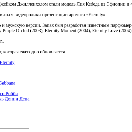
Джейком Джилленхолом стали модель Лия Кебеда из Эфиопии и 4
иться видеоролики презентации аромата «Eternity».
ю и мужскую версии. Запах был разработан известным парфюмер
Purple Orchid (2003), Eternity Moment (2004), Eternity Love (2004)
n.
, которая ежегодно обновляется.
Eternity
Gabbana
рго Робби
чь Донни Депа