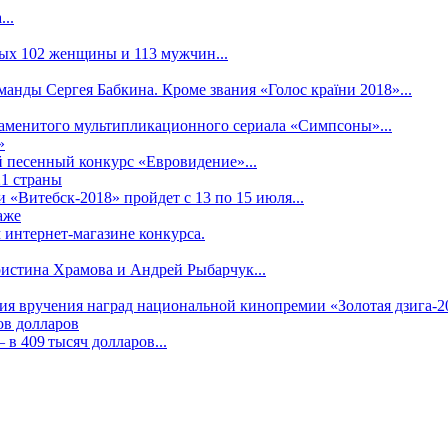
..
рых 102 женщины и 113 мужчин...
манды Сергея Бабкина. Кроме звания «Голос країни 2018»...
наменитого мультипликационного сериала «Симпсоны»...
»
 песенный конкурс «Евровидение»...
21 страны
«Витебск-2018» пройдет с 13 по 15 июля...
аже
 интернет-магазине конкурса.
ристина Храмова и Андрей Рыбарчук...
ния вручения наград национальной кинопремии «Золотая дзига-20
ов долларов
в 409 тысяч долларов...