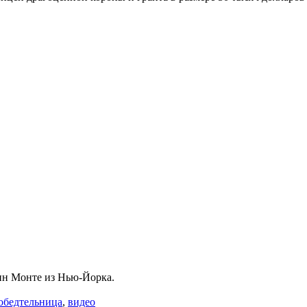
лин Монте из Нью-Йорка.
обедтельница
,
видео