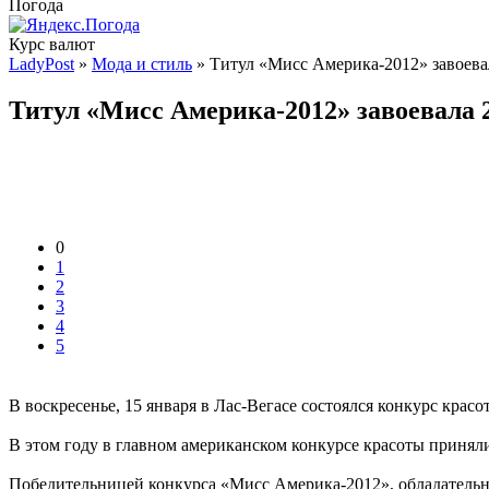
Погода
Курс валют
LadyPost
»
Мода и стиль
» Титул «Мисс Америка-2012» завоевал
Титул «Мисс Америка-2012» завоевала 
0
1
2
3
4
5
В воскресенье, 15 января в Лас-Вегасе состоялся конкурс крас
В этом году в главном американском конкурсе красоты принял
Победительницей конкурса «Мисс Америка-2012», обладательниц