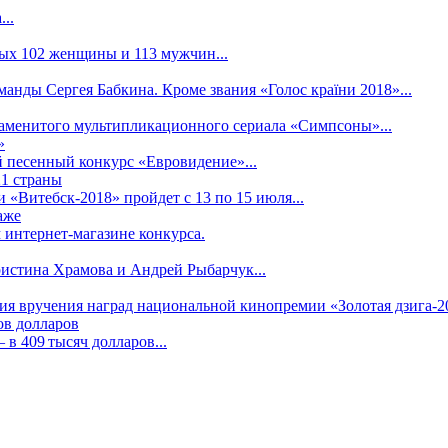
..
рых 102 женщины и 113 мужчин...
манды Сергея Бабкина. Кроме звания «Голос країни 2018»...
наменитого мультипликационного сериала «Симпсоны»...
»
 песенный конкурс «Евровидение»...
21 страны
«Витебск-2018» пройдет с 13 по 15 июля...
аже
 интернет-магазине конкурса.
ристина Храмова и Андрей Рыбарчук...
ния вручения наград национальной кинопремии «Золотая дзига-20
ов долларов
в 409 тысяч долларов...