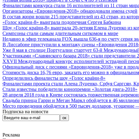
Финалистами конкурса стали 16 исполнителей из 11 стран мира.
Организаторы «Евровидения-2018» обнародовали имена судей
В состав жюри вошли 215 представителей из 43 стран, из кото
«Голос країни-8» выиграла подопечная Сергея Бабкина
Шоу «Голос країни-8» выиграла 20-летняя Елена Луценко из ко
Симпсоны стали самым длительным ситкомом в мире
Недавно в эфир телеканала FOX вышла 636-я по счету серия з
В Лиссабоне приступили к монтажу сцены «Евровидения 2018
Уже 8 мая в столице Португалии стартует 63-й Международный
Участниками «Славянского базара 2018» стали представители 
XXVII Международный конкурс исполнителей эстрадной песни 
Официальный диск с песнями «Евровидения-2018» уже в прод
Стоимость диска 16,76 евро, заказать его можно в официальном
Определились финалисты шоу «Голос країни-8»
Финалистами проекта стали Алена Луценко, Србуя Саргсян, К
Стали известны победители кинопремии «Золотая дзига-2018»
28 апреля 2018 года в Киеве состоялась торжественная церемо
Свадьба принца Гарри и Меган Маркл обойдется в 46 миллион
Место проведения обойдется в 500 тысяч долларов, угощение — 
Подписка на новости
Реклама