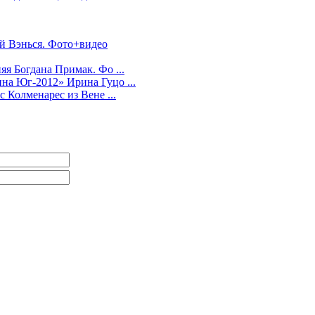
Юй Вэнься. Фото+видео
яя Богдана Примак. Фо ...
на Юг-2012» Ирина Гуцо ...
 Колменарес из Вене ...