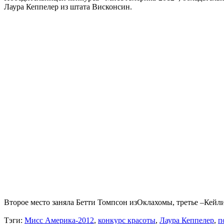
Лаура Кеппелер из штата Висконсин.
Второе место заняла Бетти Томпсон изОклахомы, третье –Кей
Тэги:
Мисс Америка-2012
,
конкурс красоты
,
Лаура Кеппелер
,
п