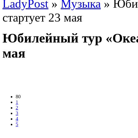
LadyPost
»
Музыка
» Юбил
стартует 23 мая
Юбилейный тур «Океа
мая
80
1
2
3
4
5