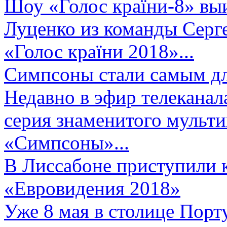
Шоу «Голос країни-8» выи
Луценко из команды Серге
«Голос країни 2018»...
Симпсоны стали самым д
Недавно в эфир телеканал
серия знаменитого мульт
«Симпсоны»...
В Лиссабоне приступили 
«Евровидения 2018»
Уже 8 мая в столице Порт