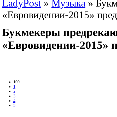
LadyPost
»
Музыка
» Букм
«Евровидении-2015» пре
Букмекеры предрекаю
«Евровидении-2015» 
100
1
2
3
4
5