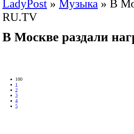
LadyPost
»
Музыка
» В Мо
RU.TV
В Москве раздали на
100
1
2
3
4
5