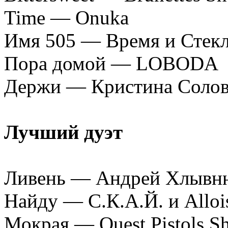
Time — Onuka
Имя 505 — Время и Стек
Пора домой — LOBODA
Держи — Кристина Соло
Лучший дуэт
Ливень — Андрей Хлывнюк
Найду — С.К.А.Й. и Alloi
Мокрая — Quest Pistols