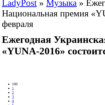
LadyPost
»
Музыка
» Ежег
Национальная премия «Y
февраля
Ежегодная Украинска
«YUNA-2016» состоитс
100
1
2
3
4