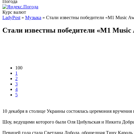
Погода
Курс валют
LadyPost
»
Музыка
» Стали известны победители «M1 Music Aw
Стали известны победители «M1 Music 
100
1
2
3
4
5
10 декабря в столице Украины состоялась церемония вручения
Шоу, ведущими которого были Оля Цибульская и Никита Добры
Певицей года стала Светлана Лобода, обошедшая Тину Кароль 