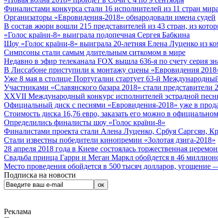
Финалистами конкурса стали 16 исполнителей из 11 стран мира.
Организаторы «Евровидения-2018» обнародовали имена судей
В состав жюри вошли 215 представителей из 43 стран, из кото
«Голос країни-8» выиграла подопечная Сергея Бабкина
Шоу «Голос країни-8» выиграла 20-летняя Елена Луценко из ко
Симпсоны стали самым длительным ситкомом в мире
Недавно в эфир телеканала FOX вышла 636-я по счету серия з
В Лиссабоне приступили к монтажу сцены «Евровидения 2018
Уже 8 мая в столице Португалии стартует 63-й Международный
Участниками «Славянского базара 2018» стали представители 
XXVII Международный конкурс исполнителей эстрадной песни 
Официальный диск с песнями «Евровидения-2018» уже в прод
Стоимость диска 16,76 евро, заказать его можно в официальном
Определились финалисты шоу «Голос країни-8»
Финалистами проекта стали Алена Луценко, Србуя Саргсян, К
Стали известны победители кинопремии «Золотая дзига-2018»
28 апреля 2018 года в Киеве состоялась торжественная церемо
Свадьба принца Гарри и Меган Маркл обойдется в 46 миллион
Место проведения обойдется в 500 тысяч долларов, угощение — 
Подписка на новости
Реклама