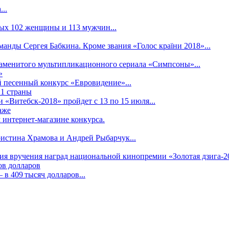
..
рых 102 женщины и 113 мужчин...
манды Сергея Бабкина. Кроме звания «Голос країни 2018»...
наменитого мультипликационного сериала «Симпсоны»...
»
 песенный конкурс «Евровидение»...
21 страны
«Витебск-2018» пройдет с 13 по 15 июля...
аже
 интернет-магазине конкурса.
ристина Храмова и Андрей Рыбарчук...
ния вручения наград национальной кинопремии «Золотая дзига-20
ов долларов
в 409 тысяч долларов...