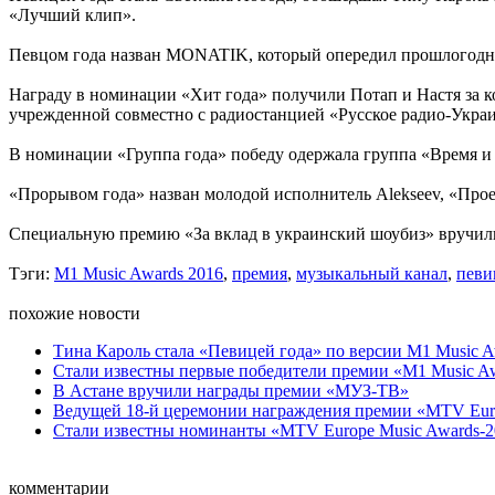
«Лучший клип».
Певцом года назван MONATIK, который опередил прошлогоднег
Награду в номинации «Хит года» получили Потап и Настя за 
учрежденной совместно с радиостанцией «Русское радио-Украи
В номинации «Группа года» победу одержала группа «Время и
«Прорывом года» назван молодой исполнитель Alekseev, «Прое
Специальную премию «За вклад в украинский шоубиз» вручили
Тэги:
M1 Music Awards 2016
,
премия
,
музыкальный канал
,
певи
похожие новости
Тина Кароль стала «Певицей года» по версии M1 Music A
Стали известны первые победители премии «M1 Music A
В Астане вручили награды премии «МУЗ-ТВ»
Ведущей 18-й церемонии награждения премии «MTV Europ
Стали известны номинанты «MTV Europe Music Awards-2
комментарии