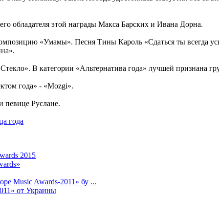
о обладателя этой награды Макса Барских и Ивана Дорна.
композицию «Умамы». Песня Тины Кароль «Сдаться ты всегда ус
на».
 Стекло». В категории «Альтернатива года» лучшей признана 
ктом года» - «Mozgi».
 певице Руслане.
ца года
wards 2015
wards»
e Music Awards-2011» бу ...
011» от Украины