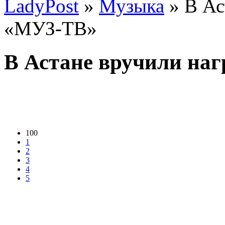
LadyPost
»
Музыка
» В Ас
«МУЗ-ТВ»
В Астане вручили на
100
1
2
3
4
5