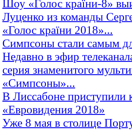
Шоу «Голос країни-8» выи
Луценко из команды Серге
«Голос країни 2018»...
Симпсоны стали самым д
Недавно в эфир телеканал
серия знаменитого мульт
«Симпсоны»...
В Лиссабоне приступили 
«Евровидения 2018»
Уже 8 мая в столице Порт