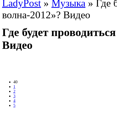
LadyPost
»
Музыка
» Где 
волна-2012»? Видео
Где будет проводитьс
Видео
40
1
2
3
4
5