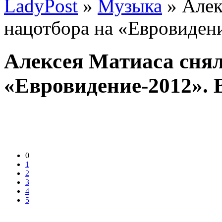
LadyPost
»
Музыка
» Алек
нацотбора на «Евровиден
Алексея Матиаса снял
«Евровидение-2012». 
0
1
2
3
4
5