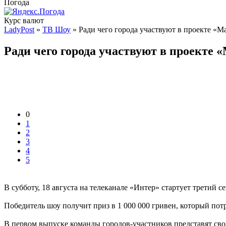
Погода
Курс валют
LadyPost
»
ТВ Шоу
» Ради чего города участвуют в проекте «М
Ради чего города участвуют в проекте 
0
1
2
3
4
5
В субботу, 18 августа на телеканале «Интер» стартует третий 
Победитель шоу получит приз в 1 000 000 гривен, который пот
В первом выпуске команды городов-участников представят свои