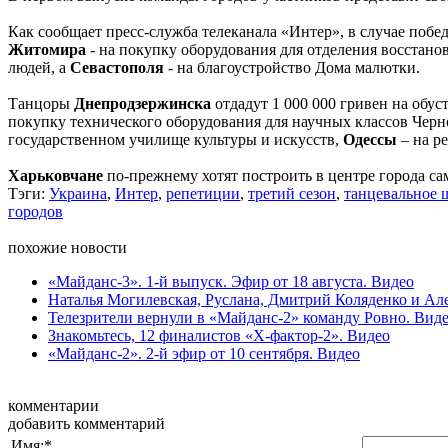
Как сообщает пресс-служба телеканала «Интер», в случае поб
Житомира
- на покупку оборудования для отделения восстан
людей, а
Севастополя
- на благоустройство Дома малютки.
Танцоры
Днепродзержинска
отдадут 1 000 000 гривен на обус
покупку технического оборудования для научных классов Чер
государственном училище культуры и искусств,
Одессы
– на р
Харьковчане
по-прежнему хотят построить в центре города с
Тэги:
Украина
,
Интер
,
репетиции
,
третий сезон
,
танцевальное 
городов
похожие новости
«Майданс-3». 1-й выпуск. Эфир от 18 августа. Видео
Наталья Могилевская, Руслана, Дмитрий Коляденко и Алек
Телезрители вернули в «Майданс-2» команду Ровно. Вид
Знакомьтесь, 12 финалистов «Х-фактор-2». Видео
«Майданс-2». 2-й эфир от 10 сентября. Видео
комментарии
добавить комментарий
Имя:
*