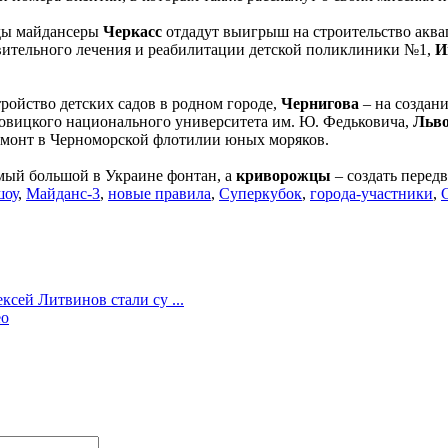
еды майдансеры
Черкасс
отдадут выигрыш на строительство аква
овительного лечения и реабилитации детской поликлиники №1,
И
тройство детских садов в родном городе,
Чернигова
– на создан
новицкого национального университета им. Ю. Федьковича,
Льв
емонт в Черноморской флотилии юных моряков.
амый большой в Украине фонтан, а
криворожцы
– создать перед
шоу
,
Майданс-3
,
новые правила
,
Суперкубок
,
города-участники
,
сей Литвинов стали су ...
ео