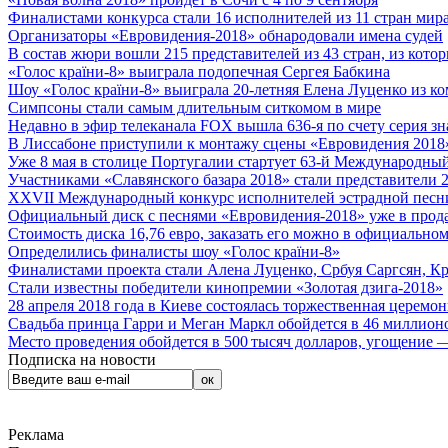
Финалистами конкурса стали 16 исполнителей из 11 стран мира.
Организаторы «Евровидения-2018» обнародовали имена судей
В состав жюри вошли 215 представителей из 43 стран, из кото
«Голос країни-8» выиграла подопечная Сергея Бабкина
Шоу «Голос країни-8» выиграла 20-летняя Елена Луценко из ко
Симпсоны стали самым длительным ситкомом в мире
Недавно в эфир телеканала FOX вышла 636-я по счету серия з
В Лиссабоне приступили к монтажу сцены «Евровидения 2018
Уже 8 мая в столице Португалии стартует 63-й Международный
Участниками «Славянского базара 2018» стали представители 
XXVII Международный конкурс исполнителей эстрадной песни 
Официальный диск с песнями «Евровидения-2018» уже в прод
Стоимость диска 16,76 евро, заказать его можно в официальном
Определились финалисты шоу «Голос країни-8»
Финалистами проекта стали Алена Луценко, Србуя Саргсян, К
Стали известны победители кинопремии «Золотая дзига-2018»
28 апреля 2018 года в Киеве состоялась торжественная церемо
Свадьба принца Гарри и Меган Маркл обойдется в 46 миллион
Место проведения обойдется в 500 тысяч долларов, угощение — 
Подписка на новости
Реклама