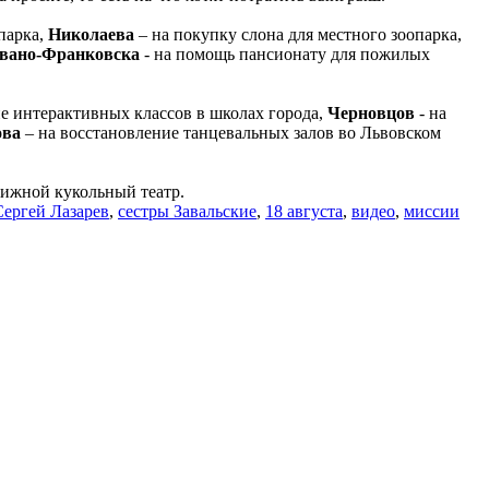
парка,
Николаева
– на покупку слона для местного зоопарка,
вано-Франковска
- на помощь пансионату для пожилых
ие интерактивных классов в школах города,
Черновцов
- на
ова
– на восстановление танцевальных залов во Львовском
вижной кукольный театр.
Сергей Лазарев
,
сестры Завальские
,
18 августа
,
видео
,
миссии