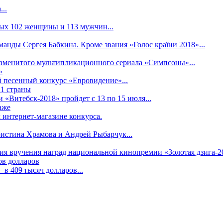
..
рых 102 женщины и 113 мужчин...
манды Сергея Бабкина. Кроме звания «Голос країни 2018»...
наменитого мультипликационного сериала «Симпсоны»...
»
 песенный конкурс «Евровидение»...
21 страны
«Витебск-2018» пройдет с 13 по 15 июля...
аже
 интернет-магазине конкурса.
ристина Храмова и Андрей Рыбарчук...
ния вручения наград национальной кинопремии «Золотая дзига-20
ов долларов
в 409 тысяч долларов...