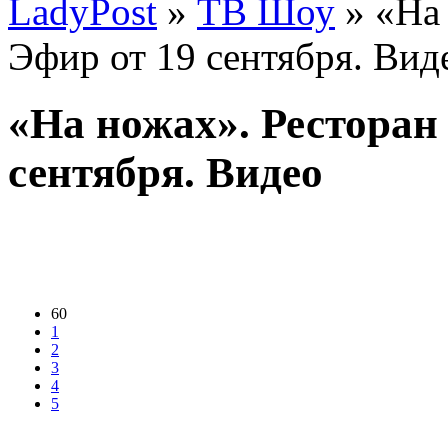
LadyPost
»
ТВ Шоу
» «На 
Эфир от 19 сентября. Вид
«На ножах». Ресторан
сентября. Видео
60
1
2
3
4
5