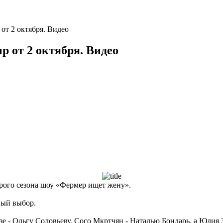
от 2 октября. Видео
р от 2 октября. Видео
орого сезона шоу «Фермер ищет жену».
вый выбор.
е - Ольгу Соловьеву, Сосо Мкртчян - Наталью Бондарь, а Юлия 