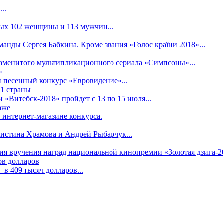
..
рых 102 женщины и 113 мужчин...
манды Сергея Бабкина. Кроме звания «Голос країни 2018»...
наменитого мультипликационного сериала «Симпсоны»...
»
 песенный конкурс «Евровидение»...
21 страны
«Витебск-2018» пройдет с 13 по 15 июля...
аже
 интернет-магазине конкурса.
ристина Храмова и Андрей Рыбарчук...
ния вручения наград национальной кинопремии «Золотая дзига-20
ов долларов
в 409 тысяч долларов...