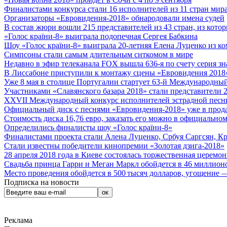
Финалистами конкурса стали 16 исполнителей из 11 стран мира.
Организаторы «Евровидения-2018» обнародовали имена судей
В состав жюри вошли 215 представителей из 43 стран, из кото
«Голос країни-8» выиграла подопечная Сергея Бабкина
Шоу «Голос країни-8» выиграла 20-летняя Елена Луценко из ко
Симпсоны стали самым длительным ситкомом в мире
Недавно в эфир телеканала FOX вышла 636-я по счету серия з
В Лиссабоне приступили к монтажу сцены «Евровидения 2018
Уже 8 мая в столице Португалии стартует 63-й Международный
Участниками «Славянского базара 2018» стали представители 
XXVII Международный конкурс исполнителей эстрадной песни 
Официальный диск с песнями «Евровидения-2018» уже в прод
Стоимость диска 16,76 евро, заказать его можно в официальном
Определились финалисты шоу «Голос країни-8»
Финалистами проекта стали Алена Луценко, Србуя Саргсян, К
Стали известны победители кинопремии «Золотая дзига-2018»
28 апреля 2018 года в Киеве состоялась торжественная церемо
Свадьба принца Гарри и Меган Маркл обойдется в 46 миллион
Место проведения обойдется в 500 тысяч долларов, угощение — 
Подписка на новости
Реклама