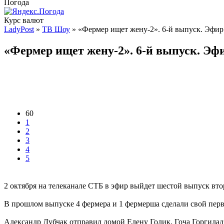
Погода
Курс валют
LadyPost
»
ТВ Шоу
» «Фермер ищет жену-2». 6-й выпуск. Эфир 
«Фермер ищет жену-2». 6-й выпуск. Эфи
60
1
2
3
4
5
2 октября на телеканале СТБ в эфир выйдет шестой выпуск вт
В прошлом выпуске 4 фермера и 1 фермерша сделали свой пер
Александр Дубчак отправил домой Елену Голик, Гоча Горгиладз