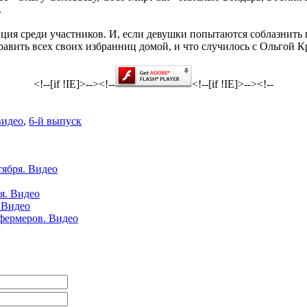
.
нция среди участников. И, если девушки попытаются соблазнить 
править всех своих избранниц домой, и что случилось с Ольгой 
<!--[if !IE]>-->
<!--
<!--[if !IE]>-->
<!--
видео
,
6-й выпуск
тября. Видео
я. Видео
 Видео
 фермеров. Видео