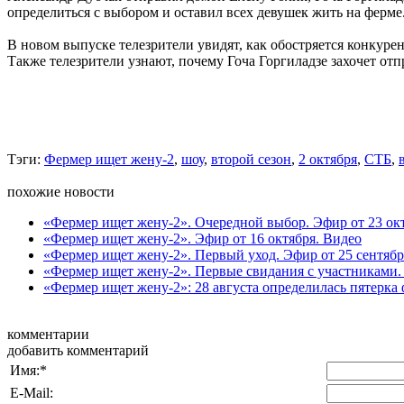
определиться с выбором и оставил всех девушек жить на ферме
В новом выпуске телезрители увидят, как обостряется конкуре
Также телезрители узнают, почему Гоча Горгиладзе захочет от
Тэги:
Фермер ищет жену-2
,
шоу
,
второй сезон
,
2 октября
,
СТБ
,
похожие новости
«Фермер ищет жену-2». Очередной выбор. Эфир от 23 ок
«Фермер ищет жену-2». Эфир от 16 октября. Видео
«Фермер ищет жену-2». Первый уход. Эфир от 25 сентябр
«Фермер ищет жену-2». Первые свидания с участниками.
«Фермер ищет жену-2»: 28 августа определилась пятерка
комментарии
добавить комментарий
Имя:
*
E-Mail: