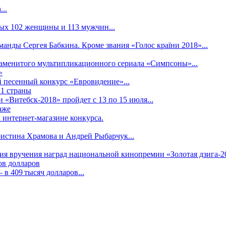
..
рых 102 женщины и 113 мужчин...
манды Сергея Бабкина. Кроме звания «Голос країни 2018»...
наменитого мультипликационного сериала «Симпсоны»...
»
 песенный конкурс «Евровидение»...
21 страны
«Витебск-2018» пройдет с 13 по 15 июля...
аже
 интернет-магазине конкурса.
ристина Храмова и Андрей Рыбарчук...
ния вручения наград национальной кинопремии «Золотая дзига-20
ов долларов
в 409 тысяч долларов...