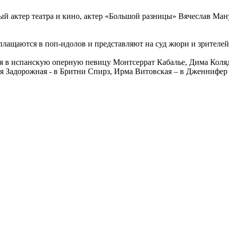
й актер театра и кино, актер «Большой разницы» Вячеслав Ман
лащаются в поп-идолов и представляют на суд жюри и зрителей
я в испанскую оперную певицу Монтсеррат Кабалье, Дима Коляде
ия Задорожная - в Бритни Спирз, Ирма Витовская – в Дженнифер