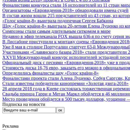
Финалистами конкурса стали 16 исполнителей из 11 стран мира.
Организаторы «Евровидения-2018» обнародовали имена судей
В состав жюри вошли 215 представителей из 43 стран, из кото
«Голос країни-8» выиграла подопечная Сергея Бабкина
Шоу «Голос країни-8» выиграла 20-летняя Елена Луценко из ко
Симпсоны стали самым длительным ситкомом в мире
Недавно в эфир телеканала FOX вышла 636-я по счету серия з
В Лиссабоне приступили к монтажу сцены «Евровидения 2018
Уже 8 мая в столице Португалии стартует 63-й Международный
Участниками «Славянского базара 2018» стали представители 
XXVII Международный конкурс исполнителей эстрадной песни 
Официальный диск с песнями «Евровидения-2018» уже в прод
Стоимость диска 16,76 евро, заказать его можно в официальном
Определились финалисты шоу «Голос країни-8»
Финалистами проекта стали Алена Луценко, Србуя Саргсян, К
Стали известны победители кинопремии «Золотая дзига-2018»
28 апреля 2018 года в Киеве состоялась торжественная церемо
Свадьба принца Гарри и Меган Маркл обойдется в 46 миллион
Место проведения обойдется в 500 тысяч долларов, угощение — 
Подписка на новости
Реклама