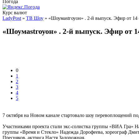
Погода
Курс валют
LadyPost
»
ТВ Шоу
» «Шоумаstгоуон» . 2-й выпуск. Эфир от 14
«Шоумаstгоуон» . 2-й выпуск. Эфир от 1
0
1
2
3
4
5
7 октября на Новом канале стартовало шоу перевоплощений по
Участниками проекта стали экс-солистка группы «ВИА Гра» Н
группы «Время и Стекло» Надежда Дорофеева, хореограф Дмит
Пресняков, актриса Настя Задорожная.