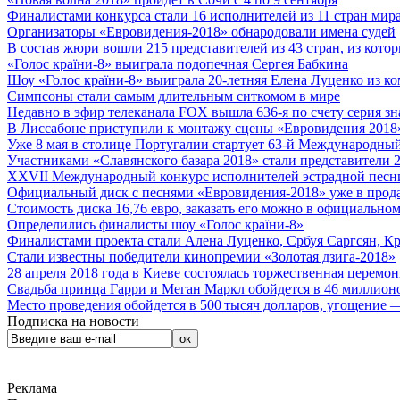
Финалистами конкурса стали 16 исполнителей из 11 стран мира.
Организаторы «Евровидения-2018» обнародовали имена судей
В состав жюри вошли 215 представителей из 43 стран, из кото
«Голос країни-8» выиграла подопечная Сергея Бабкина
Шоу «Голос країни-8» выиграла 20-летняя Елена Луценко из ко
Симпсоны стали самым длительным ситкомом в мире
Недавно в эфир телеканала FOX вышла 636-я по счету серия з
В Лиссабоне приступили к монтажу сцены «Евровидения 2018
Уже 8 мая в столице Португалии стартует 63-й Международный
Участниками «Славянского базара 2018» стали представители 
XXVII Международный конкурс исполнителей эстрадной песни 
Официальный диск с песнями «Евровидения-2018» уже в прод
Стоимость диска 16,76 евро, заказать его можно в официальном
Определились финалисты шоу «Голос країни-8»
Финалистами проекта стали Алена Луценко, Србуя Саргсян, К
Стали известны победители кинопремии «Золотая дзига-2018»
28 апреля 2018 года в Киеве состоялась торжественная церемо
Свадьба принца Гарри и Меган Маркл обойдется в 46 миллион
Место проведения обойдется в 500 тысяч долларов, угощение — 
Подписка на новости
Реклама