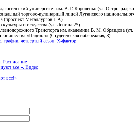
агогический университет им. В. Г. Короленко (ул. Остроградског
ональный торгово-кулинарный лицей Луганского национального у
ва (проспект Металлургов 1-А)
 культуры и искусства (ул. Ленина 25)
лезнодорожного Транспорта им. академика В. М. Образцова (ул.
и юношества «Падиюн» (Студенческая набережная, 8).
е
,
график
,
четвертый сезон
,
Х-фактор
. Расписание
нцуют все!». Видео
ют все!»