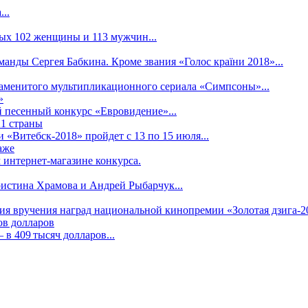
..
рых 102 женщины и 113 мужчин...
манды Сергея Бабкина. Кроме звания «Голос країни 2018»...
наменитого мультипликационного сериала «Симпсоны»...
»
 песенный конкурс «Евровидение»...
21 страны
«Витебск-2018» пройдет с 13 по 15 июля...
аже
 интернет-магазине конкурса.
ристина Храмова и Андрей Рыбарчук...
ния вручения наград национальной кинопремии «Золотая дзига-20
ов долларов
в 409 тысяч долларов...