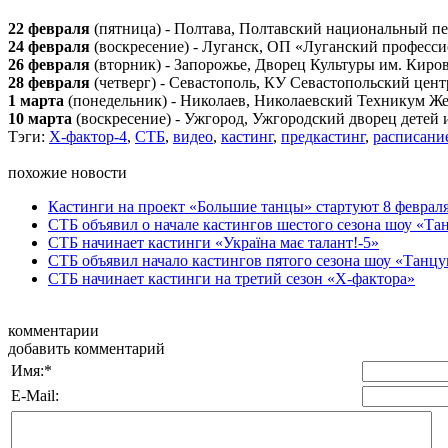
22 февраля
(пятница) - Полтава, Полтавский национальный пед
24 февраля
(воскресение) - Луганск, ОП «Луганский професси
26 февраля
(вторник) - Запорожье, Дворец Культуры им. Киро
28 февраля
(четверг) - Севастополь, КУ Севастопольский центр
1 марта
(понедельник) - Николаев, Николаевский Техникум Же
10 марта
(воскресение) - Ужгород, Ужгородский дворец детей 
Тэги:
Х-фактор-4
,
СТБ
,
видео
,
кастинг
,
предкастинг
,
расписани
похожие новости
Кастинги на проект «Большие танцы» стартуют 8 февраля
СТБ объявил о начале кастингов шестого сезона шоу «Та
СТБ начинает кастинги «Україна має талант!-5»
СТБ объявил начало кастингов пятого сезона шоу «Танцу
СТБ начинает кастинги на третий сезон «Х-фактора»
комментарии
добавить комментарий
Имя:
*
E-Mail: