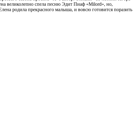
ена великолепно спела песню Эдит Пиаф «Milord», но,
 Елена родила прекрасного малыша, и вовсю готовится поразить