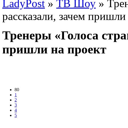
LadyPost
»
ТВ Шоу
» Трен
рассказали, зачем пришли
Тренеры «Голоса стра
пришли на проект
80
1
2
3
4
5