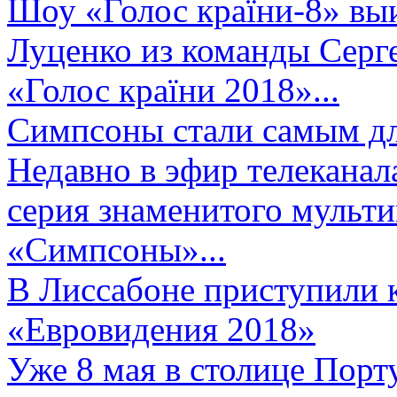
Шоу «Голос країни-8» выи
Луценко из команды Серге
«Голос країни 2018»...
Симпсоны стали самым д
Недавно в эфир телеканал
серия знаменитого мульт
«Симпсоны»...
В Лиссабоне приступили 
«Евровидения 2018»
Уже 8 мая в столице Порт