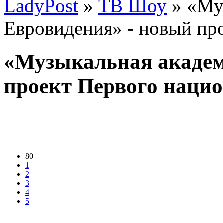
LadyPost
»
ТВ Шоу
» «Му
Евровидения» - новый пр
«Музыкальная академ
проект Первого наци
80
1
2
3
4
5