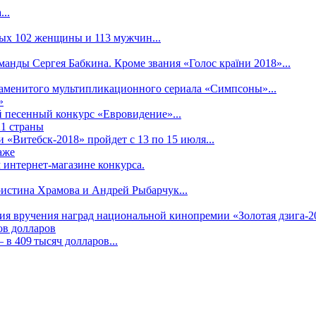
..
рых 102 женщины и 113 мужчин...
манды Сергея Бабкина. Кроме звания «Голос країни 2018»...
наменитого мультипликационного сериала «Симпсоны»...
»
 песенный конкурс «Евровидение»...
21 страны
«Витебск-2018» пройдет с 13 по 15 июля...
аже
 интернет-магазине конкурса.
ристина Храмова и Андрей Рыбарчук...
ния вручения наград национальной кинопремии «Золотая дзига-20
ов долларов
в 409 тысяч долларов...