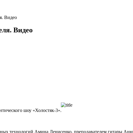
я. Видео
еля. Видео
нтического шоу «Холостяк-3».
рных технологий Амина Денисенко, преподавателем гитары Аню