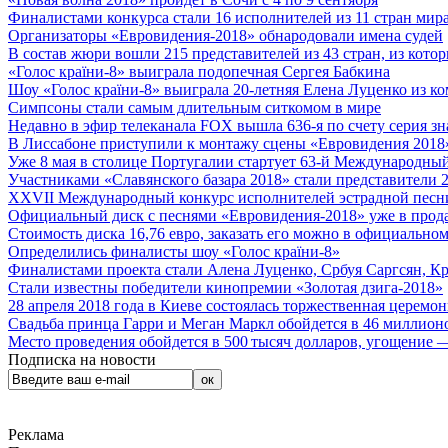
Финалистами конкурса стали 16 исполнителей из 11 стран мира.
Организаторы «Евровидения-2018» обнародовали имена судей
В состав жюри вошли 215 представителей из 43 стран, из кото
«Голос країни-8» выиграла подопечная Сергея Бабкина
Шоу «Голос країни-8» выиграла 20-летняя Елена Луценко из ко
Симпсоны стали самым длительным ситкомом в мире
Недавно в эфир телеканала FOX вышла 636-я по счету серия з
В Лиссабоне приступили к монтажу сцены «Евровидения 2018
Уже 8 мая в столице Португалии стартует 63-й Международный
Участниками «Славянского базара 2018» стали представители 
XXVII Международный конкурс исполнителей эстрадной песни 
Официальный диск с песнями «Евровидения-2018» уже в прод
Стоимость диска 16,76 евро, заказать его можно в официальном
Определились финалисты шоу «Голос країни-8»
Финалистами проекта стали Алена Луценко, Србуя Саргсян, К
Стали известны победители кинопремии «Золотая дзига-2018»
28 апреля 2018 года в Киеве состоялась торжественная церемо
Свадьба принца Гарри и Меган Маркл обойдется в 46 миллион
Место проведения обойдется в 500 тысяч долларов, угощение — 
Подписка на новости
Реклама