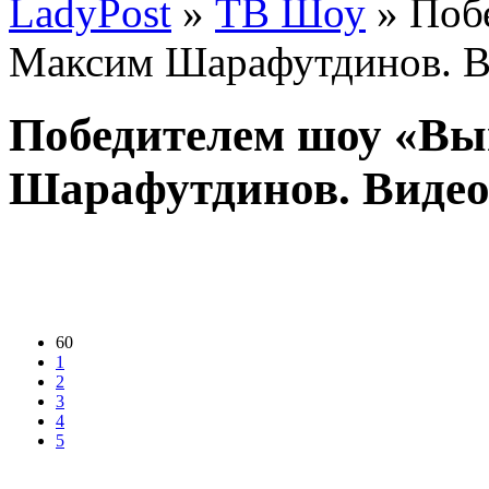
LadyPost
»
ТВ Шоу
» Поб
Максим Шарафутдинов. В
Победителем шоу «В
Шарафутдинов. Виде
60
1
2
3
4
5