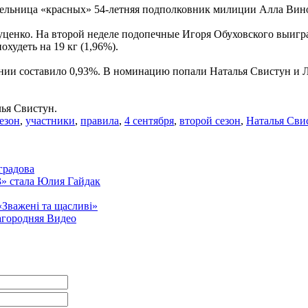
тельница «красных» 54-летняя подполковник милиции Алла Вин
ценко. На второй неделе подопечные Игоря Обуховского выиграл
худеть на 19 кг (1,96%).
ении составило 0,93%. В номинацию попали Наталья Свистун и 
лья Свистун.
езон
,
участники
,
правила
,
4 сентября
,
второй сезон
,
Наталья Сви
градова
3» стала Юлия Гайдак
«Зважені та щасливі»
агородняя Видео