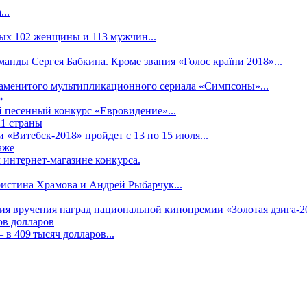
..
рых 102 женщины и 113 мужчин...
манды Сергея Бабкина. Кроме звания «Голос країни 2018»...
наменитого мультипликационного сериала «Симпсоны»...
»
 песенный конкурс «Евровидение»...
21 страны
«Витебск-2018» пройдет с 13 по 15 июля...
аже
 интернет-магазине конкурса.
ристина Храмова и Андрей Рыбарчук...
ния вручения наград национальной кинопремии «Золотая дзига-20
ов долларов
в 409 тысяч долларов...