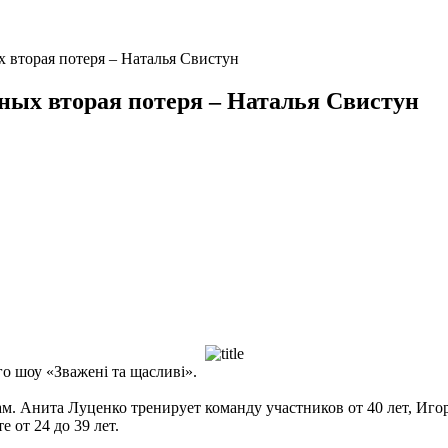
х вторая потеря – Наталья Свистун
сных вторая потеря – Наталья Свистун
го шоу «Зважені та щасливі».
м. Анита Луценко тренирует команду участников от 40 лет, Игор
 от 24 до 39 лет.