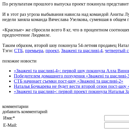
По результатам прошлого выпуска проект покинула представи
И в этот раз угроза выбывания нависла над командой Аниты Лу
недели заняла команда Вячеслава Узелкова, сумевшая в общем по
«Красные» же сбросили всего 8 кг, что в процентном соотнош
предпочтение Людмиле.
Таким образом, второй шоу покинула 54-летняя продавец Ната
Тэги:
СТБ
,
премьера
,
проект
,
Зважені та щасливі-4
,
четвертый с
похожие новости
«Зважені та щасливі-4»: первой шоу покинула Алла Вино
Победителем домашнего похудения «Зважені та щасливі-
СТБ начинает съемки пост-шоу «Зважені та щасливі-2»
Наталья Бочкарева не будет вести второй сезон пост-шоу 
«Зважені та щасливі»: первой проект покинула Наталья З
комментарии
добавить комментарий
Имя:
*
E-Mail: