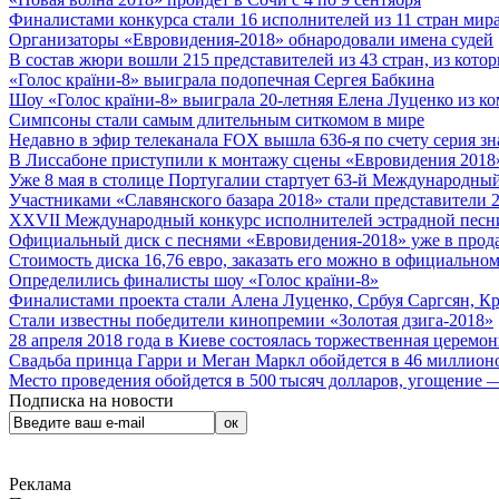
Финалистами конкурса стали 16 исполнителей из 11 стран мира.
Организаторы «Евровидения-2018» обнародовали имена судей
В состав жюри вошли 215 представителей из 43 стран, из кото
«Голос країни-8» выиграла подопечная Сергея Бабкина
Шоу «Голос країни-8» выиграла 20-летняя Елена Луценко из ко
Симпсоны стали самым длительным ситкомом в мире
Недавно в эфир телеканала FOX вышла 636-я по счету серия з
В Лиссабоне приступили к монтажу сцены «Евровидения 2018
Уже 8 мая в столице Португалии стартует 63-й Международный
Участниками «Славянского базара 2018» стали представители 
XXVII Международный конкурс исполнителей эстрадной песни 
Официальный диск с песнями «Евровидения-2018» уже в прод
Стоимость диска 16,76 евро, заказать его можно в официальном
Определились финалисты шоу «Голос країни-8»
Финалистами проекта стали Алена Луценко, Србуя Саргсян, К
Стали известны победители кинопремии «Золотая дзига-2018»
28 апреля 2018 года в Киеве состоялась торжественная церемо
Свадьба принца Гарри и Меган Маркл обойдется в 46 миллион
Место проведения обойдется в 500 тысяч долларов, угощение — 
Подписка на новости
Реклама