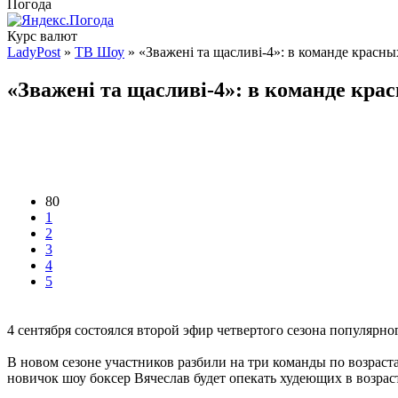
Погода
Курс валют
LadyPost
»
ТВ Шоу
» «Зважені та щасливі-4»: в команде красны
«Зважені та щасливі-4»: в команде кра
80
1
2
3
4
5
4 сентября состоялся второй эфир четвертого сезона популярно
В новом сезоне участников разбили на три команды по возраста
новичок шоу боксер Вячеслав будет опекать худеющих в возрасте