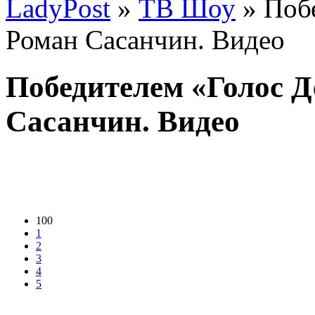
LadyPost
»
ТВ Шоу
» Побе
Роман Сасанчин. Видео
Победителем «Голос Д
Сасанчин. Видео
100
1
2
3
4
5