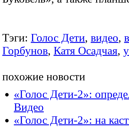
Тэги:
Голос Дети
,
видео
,
Горбунов
,
Катя Осадчая
,
у
похожие новости
«Голос Дети-2»: опреде
Видео
«Голос Дети-2»: на кас