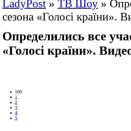
LadyPost
»
ТВ Шоу
» Опре
сезона «Голосі країни». В
Определились все уча
«Голосі країни». Виде
100
1
2
3
4
5