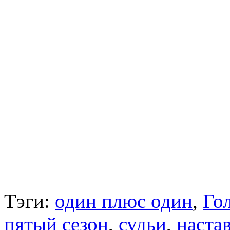
Тэги:
один плюс один
,
Го
пятый сезон
,
судьи
,
наста