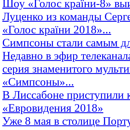
Шоу «Голос країни-8» выи
Луценко из команды Серге
«Голос країни 2018»...
Симпсоны стали самым д
Недавно в эфир телеканал
серия знаменитого мульт
«Симпсоны»...
В Лиссабоне приступили 
«Евровидения 2018»
Уже 8 мая в столице Порт