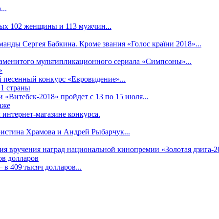
..
рых 102 женщины и 113 мужчин...
манды Сергея Бабкина. Кроме звания «Голос країни 2018»...
наменитого мультипликационного сериала «Симпсоны»...
»
 песенный конкурс «Евровидение»...
21 страны
«Витебск-2018» пройдет с 13 по 15 июля...
аже
 интернет-магазине конкурса.
ристина Храмова и Андрей Рыбарчук...
ния вручения наград национальной кинопремии «Золотая дзига-20
ов долларов
в 409 тысяч долларов...