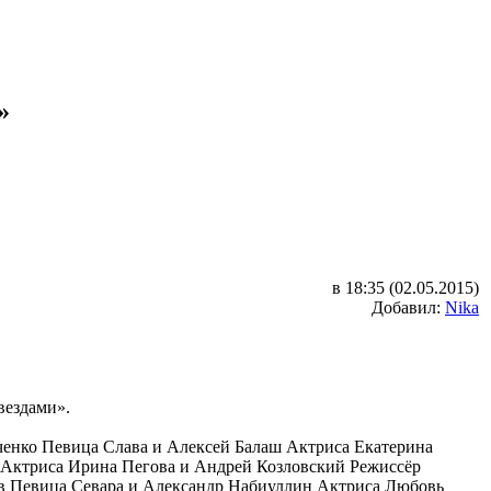
»
в 18:35 (02.05.2015)
Добавил:
Nika
вездами».
ченко Певица Слава и Алексей Балаш Актриса Екатерина
Актриса Ирина Пегова и Андрей Козловский Режиссёр
в Певица Севара и Александр Набиуллин Актриса Любовь