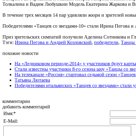
Толкалина и Вадим Любушкин Модель Екатерина Жаркова и Ви
В течение трех месяцев 14 пар удивляли жюри и зрителей нов
Победителями «Танцев со звездами-10» стали Ирина Пегова и 
Приз зрительских симпатий получили Аделина Сотникова и Гл
Тэги:
Ирина Пегова и Андрей Козловский
,
победители
,
Танцы 
похожие новости
На «Ледниковом периоде-2014» у участников будут карты
Стали известны участники 8-го сезона шоу «Танцы со зв
На телеканале «Россия» стартовал седьмой сезон «Танцев
Татьяна Лютаева
Победителями итальянских «Танцев со звездами» стали ук
комментарии
добавить комментарий
Имя:
*
E-Mail: