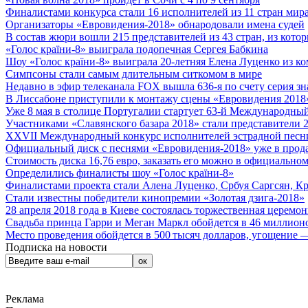
Финалистами конкурса стали 16 исполнителей из 11 стран мира.
Организаторы «Евровидения-2018» обнародовали имена судей
В состав жюри вошли 215 представителей из 43 стран, из кото
«Голос країни-8» выиграла подопечная Сергея Бабкина
Шоу «Голос країни-8» выиграла 20-летняя Елена Луценко из ко
Симпсоны стали самым длительным ситкомом в мире
Недавно в эфир телеканала FOX вышла 636-я по счету серия з
В Лиссабоне приступили к монтажу сцены «Евровидения 2018
Уже 8 мая в столице Португалии стартует 63-й Международный
Участниками «Славянского базара 2018» стали представители 
XXVII Международный конкурс исполнителей эстрадной песни 
Официальный диск с песнями «Евровидения-2018» уже в прод
Стоимость диска 16,76 евро, заказать его можно в официальном
Определились финалисты шоу «Голос країни-8»
Финалистами проекта стали Алена Луценко, Србуя Саргсян, К
Стали известны победители кинопремии «Золотая дзига-2018»
28 апреля 2018 года в Киеве состоялась торжественная церемо
Свадьба принца Гарри и Меган Маркл обойдется в 46 миллион
Место проведения обойдется в 500 тысяч долларов, угощение — 
Подписка на новости
Реклама