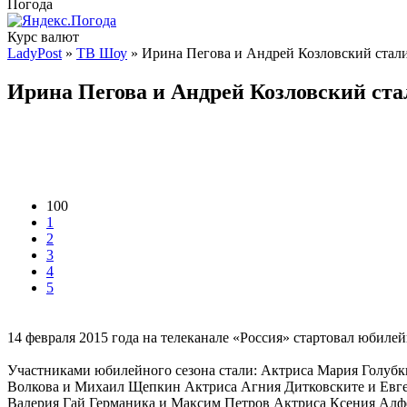
Погода
Курс валют
LadyPost
»
ТВ Шоу
» Ирина Пегова и Андрей Козловский стали
Ирина Пегова и Андрей Козловский ста
100
1
2
3
4
5
14 февраля 2015 года на телеканале «Россия» стартовал юбиле
Участниками юбилейного сезона стали: Актриса Мария Голубк
Волкова и Михаил Щепкин Актриса Агния Дитковските и Евге
Валерия Гай Германика и Максим Петров Актриса Ксения Алф