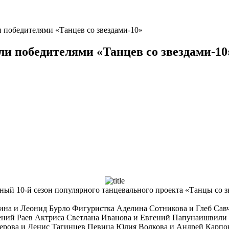
 победителями «Танцев со звездами-10»
ли победителями «Танцев со звездами-10
йный 10-й сезон популярного танцевального проекта «Танцы со з
ина и Леонид Бурло Фигуристка Аделина Сотникова и Глеб Сав
ний Раев Актриса Cветлана Иванова и Евгений Папунаишвили 
ерова и Денис Тагинцев Певица Юлия Волкова и Андрей Карпо