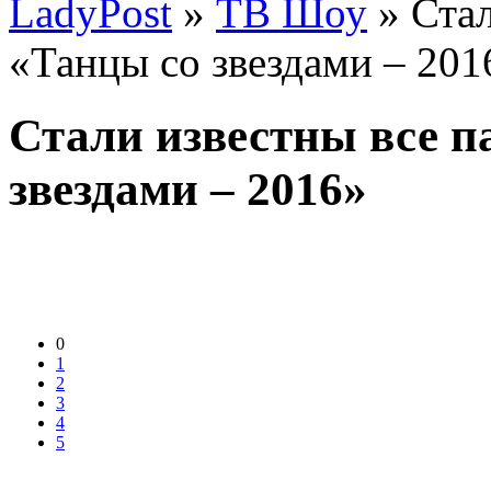
LadyPost
»
ТВ Шоу
» Стал
«Танцы со звездами – 201
Стали известны все п
звездами – 2016»
0
1
2
3
4
5