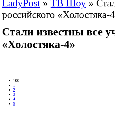
LadyPost
»
ТВ Шоу
» Стал
российского «Холостяка-
Стали известны все у
«Холостяка-4»
100
1
2
3
4
5