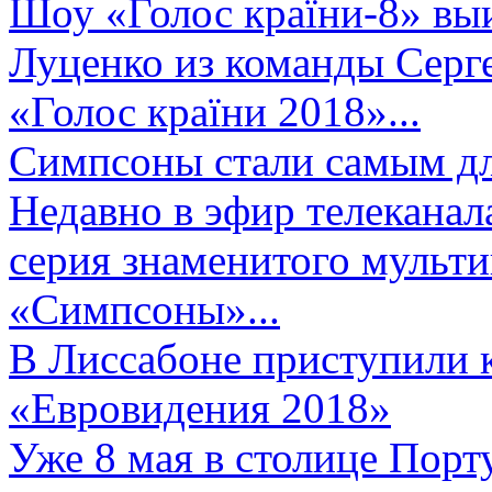
Шоу «Голос країни-8» выи
Луценко из команды Серге
«Голос країни 2018»...
Симпсоны стали самым д
Недавно в эфир телеканал
серия знаменитого мульт
«Симпсоны»...
В Лиссабоне приступили 
«Евровидения 2018»
Уже 8 мая в столице Порт