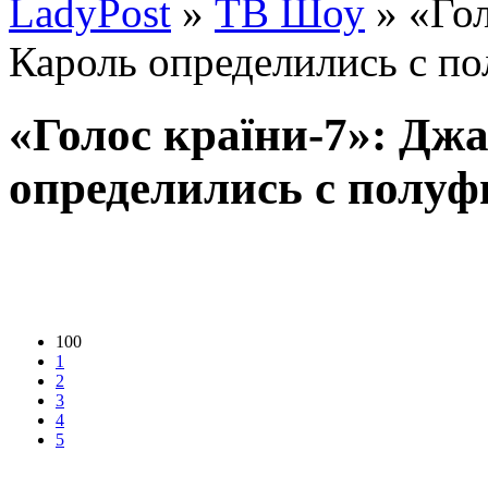
LadyPost
»
ТВ Шоу
» «Гол
Кароль определились с п
«Голос країни-7»: Дж
определились с полу
100
1
2
3
4
5