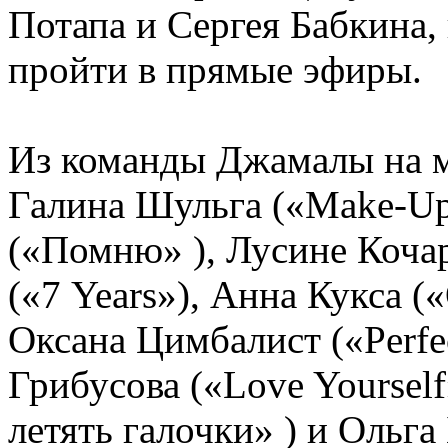
Потапа и Сергея Бабкина,
пройти в прямые эфиры.
Из команды Джамалы на 
Галина Шульга («Make-Up
(«Помню» ), Лусине Кочар
(«7 Years»), Анна Кукса (
Оксана Цимбалист («Perfec
Грибусова («Love Yoursel
летять галочки» ) и Ольг