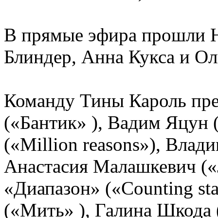
В прямые эфира прошли Н
Блиндер, Анна Кукса и Ол
Команду Тины Кароль пред
(«Бантик» ), Вадим Яцун 
(«Million reasons»), Влад
Анастасия Малашкевич («Je
«Диапазон» («Counting st
(«Мить» ), Галина Шкода 